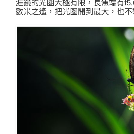
涯鏡的光圏大極有限，長焦端有f5
數米之遙，把光圏開到最大，也不