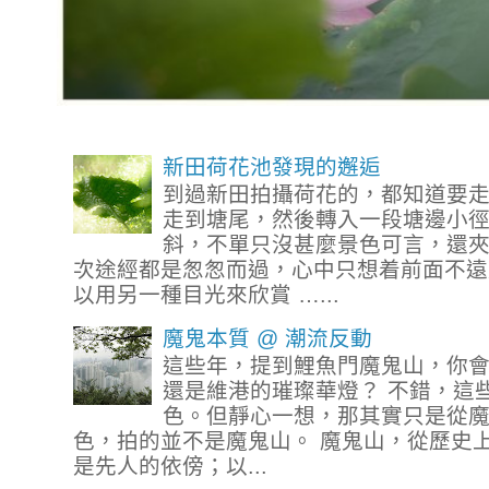
新田荷花池發現的邂逅
到過新田拍攝荷花的，都知道要
走到塘尾，然後轉入一段塘邊小
斜，不單只沒甚麼景色可言，還
次途經都是怱怱而過，心中只想着前面不遠
以用另一種目光來欣賞 …...
魔鬼本質 @ 潮流反動
這些年，提到鯉魚門魔鬼山，你
還是維港的璀璨華燈？ 不錯，這
色。但靜心一想，那其實只是從
色，拍的並不是魔鬼山。 魔鬼山，從歷史
是先人的依傍；以...