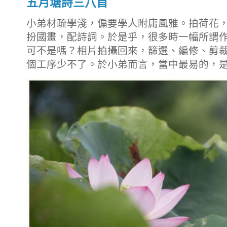
五月塘詩三八首
小弟材疏學淺，偏要學人附庸風雅。拍荷花
扮國畫，配詩詞。於是乎，很多時一幅所謂
可不是嗎？相片拍攝回來，篩選、編修、剪
個工序少不了。於小弟而言，當中最易的，是拍