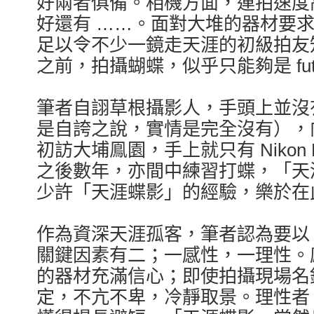
好兩者俱備。相機方面，連拍速度
好還有 ……。面對大堆的器材要
足以令不少一鏡走天涯的初級拍友
之前，拍攝蝴蝶，似乎只能夠是 futur
筆者自詡草根攝影人，手頭上並沒
是自誇之說，實情是完全沒有），
初訪大埔鳯園，手上就只有 Nikon D50
之後數年，亦間中練習打蝶，「天
少許「天涯蝶影」的經驗，樂於在
作為資深天涯孤客，筆者認為要以
關鍵因素有二；一感性，一理性。
的器材充滿信心；即使拍攝現場名
定，不亢不卑，冷靜取景。理性者