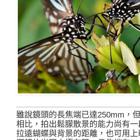
雖說鏡頭的長焦端已達250mm，但
相比，拍出鬆朦散景的能力尚有一
拉遠蝴蝶與背景的距離，也可用上