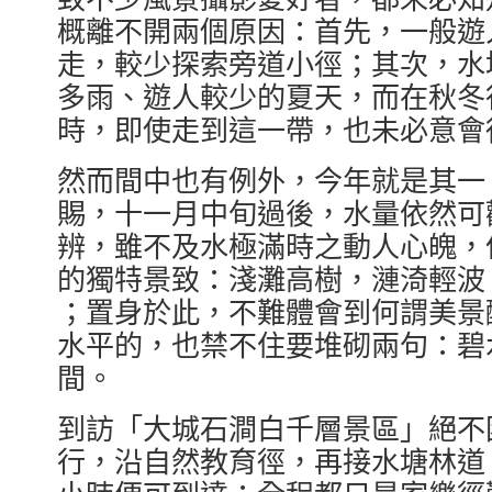
概離不開兩個原因：首先，一般遊
走，較少探索旁道小徑；其次，水
多雨、遊人較少的夏天，而在秋冬
時，即使走到這一帶，也未必意會
然而間中也有例外，今年就是其一
賜，十一月中旬過後，水量依然可
辨，雖不及水極滿時之動人心魄，
的獨特景致：淺灘高樹，漣渏輕波
；置身於此，不難體會到何謂美景
水平的，也禁不住要堆砌兩句：碧
間。
到訪「大城石澗白千層景區」絕不
行，沿自然教育徑，再接水塘林道