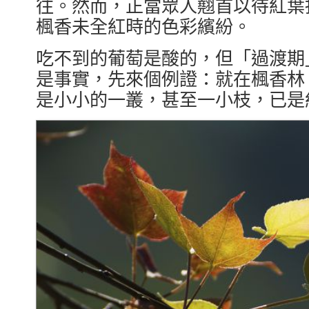
往。然而，正當眾人翹首以待紅葉
楓香未全紅時的色彩繽紛。
吃不到的葡萄是酸的，但「過渡期
是事實，先來個例證：就在楓香林
是小小的一叢，甚至一小枝，已是