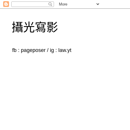
攝光寫影
fb : pageposer / ig : law.yt