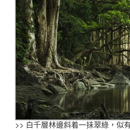
>> 白千層林邊斜着一抺翠綠，似