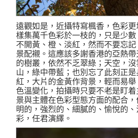
遠觀如是，近攝特寫楓香，色彩更
樣集萬千色彩於一枝的，只是少數
不開黃、橙、淡紅，然而不要忘記
景配襯。這應該多謝香港的亞熱帶
的樹叢，依然不乏翠綠；天空，沒
山，綠中帶藍；也別忘了此刻正是
紅，大片的金黃作背景，輕而易舉
色溫變化，拍攝時只要不老是盯着
景與主體在色彩型態方面的配合，
明的，強烈的、細膩的、愉悅的、
彩，任君演繹。