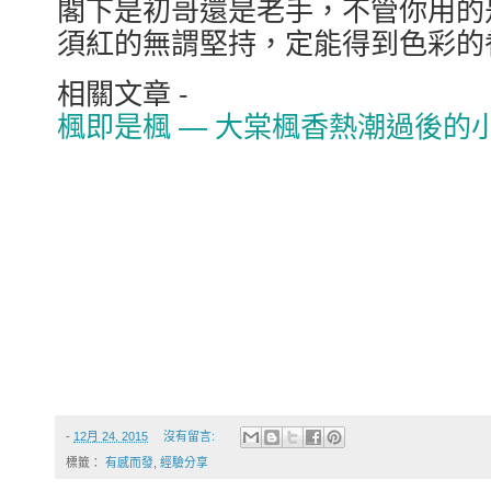
閣下是初哥還是老手，不管你用的
須紅的無謂堅持，定能得到色彩的
相關文章 -
楓即是楓 — 大棠楓香熱潮過後的
-
12月 24, 2015
沒有留言:
標籤：
有感而發
,
經驗分享