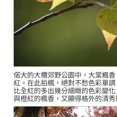
偌大的大欖郊野公園中，大棠楓香
紅。在此拍楓，絕對不愁色彩單調
比全紅的多出幾分細緻的色彩變化
與橙紅的楓香，又顯得格外的清秀