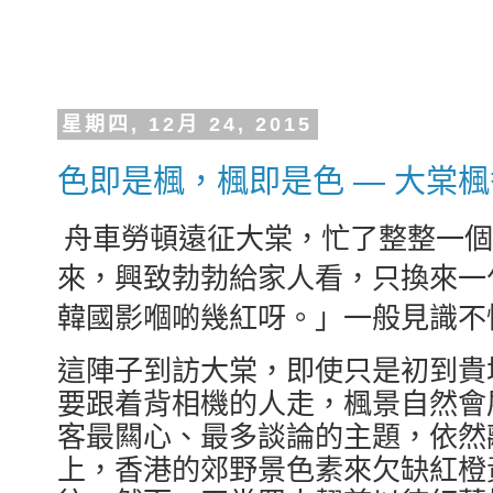
星期四, 12月 24, 2015
色即是楓，楓即是色 — 大棠
舟車勞頓遠征大棠，忙了整整一個
來，興致勃勃給家人看，只換來一
韓國影嗰啲幾紅呀。」一般見識不
這陣子到訪大棠，即使只是初到貴
要跟着背相機的人走，楓景自然會
客最闗心、最多談論的主題，依然
上，香港的郊野景色素來欠缺紅橙