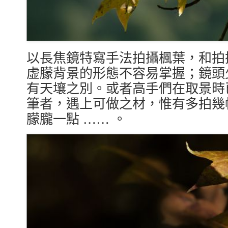
以長焦鏡特寫手法拍攝楓葉，和拍
虚朦背景的形態不容易掌握；鏡頭
有天壤之別。或者高手們在取景時
筆者，遇上可做之材，惟有多拍幾
朦朧一點 …… 。