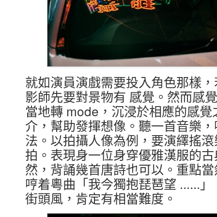
就如演員演戲需要投入角色那樣，
影師先要對景物有 感覺。然而感
當地轉 mode，沉浸於相應的感
介，幫助發揮想像。聽一首音樂，
法。以拍攝人像為例，要演繹搖滾
拍。表現身一位身穿優雅漢服的古
然，背誦幾首唐詩也可以。重點當然
哼着粵曲「我今獨抱琵琶望 .....
街頭風，肯定有相當難度。