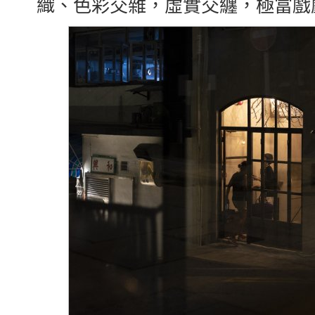
織、色彩交雜，虛實交纏，極富戲