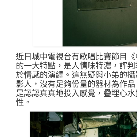
近日城中電視台有歌唱比賽節目《
的一大特點，是人情味特濃，評判
於情感的演繹。這無疑與小弟的攝
影人，沒有足夠份量的器材為作品
是認認真真地投入感覺，疊埋心水賣弄
性。