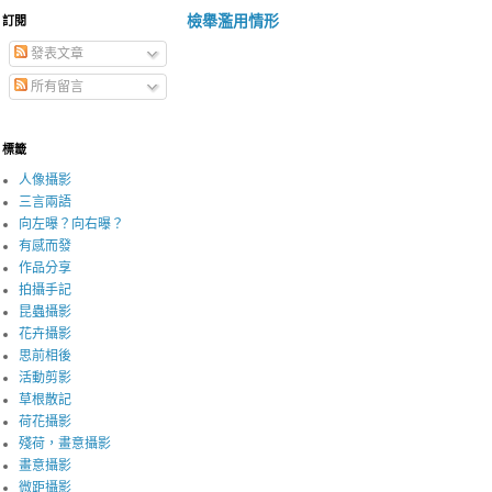
檢舉濫用情形
訂閱
發表文章
所有留言
標籤
人像攝影
三言兩語
向左曝？向右曝？
有感而發
作品分享
拍攝手記
昆蟲攝影
花卉攝影
思前相後
活動剪影
草根散記
荷花攝影
殘荷，畫意攝影
畫意攝影
微距攝影