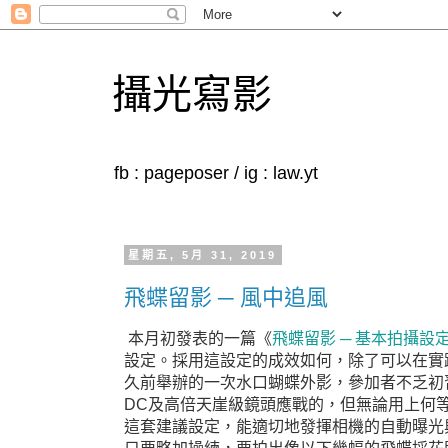
攝光寫影
fb : pageposer / ig : law.yt
星期五, 5月 31, 2019
飛蝶留影 ─ 風中追風
飛蝶留影 ─ 基本拍攝設
本月初發表的一篇《
設定。採用這設定的成效如何，除了可以在實
久前舉辦的一次水口蝴蝶外影，參加者不乏初習
DC及高倍天崖級鏡頭應戰的，但無論用上何
這套建議設定，能適切地發揮相機的自動曝光