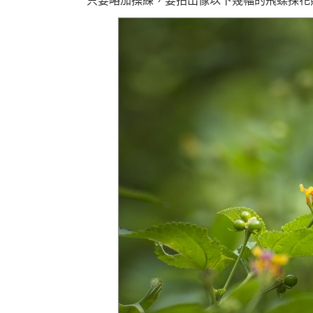
只要略加操練，要拍出像以下幾幅的飛蝶採花