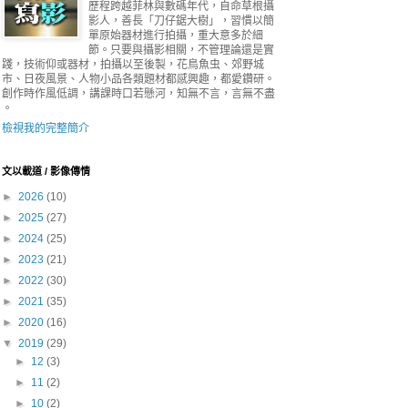
歷程跨越菲林與數碼年代，自命草根攝
影人，善長「刀仔鋸大樹」，習慣以簡
單原始器材進行拍攝，重大意多於細
節。只要與攝影相關，不管理論還是實
踐，技術仰或器材，拍攝以至後製，花鳥魚虫、郊野城
市、日夜風景、人物小品各類題材都感興趣，都愛鑽研。
創作時作風低調，講課時口若懸河，知無不言，言無不盡
。
檢視我的完整簡介
文以載道 / 影像傳情
►
2026
(10)
►
2025
(27)
►
2024
(25)
►
2023
(21)
►
2022
(30)
►
2021
(35)
►
2020
(16)
▼
2019
(29)
►
12
(3)
►
11
(2)
►
10
(2)