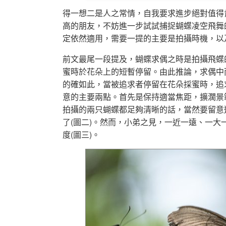
得一想二是人之常情，自我要求進步絕對值得
高的朋友，不妨進一步試試捕捉蝴蝶凌空飛舞
定依然適用，需要一提的主要是拍攝時機，以
前文最尾一段提及，蝴蝶求偶之時是拍攝飛蝶
蜜時於花朵上的短暫停留。由此推論，求偶中
的確如此，當被追求者停留在花朵採蜜時，追
意的主要兩點。首先是保持適當焦距，擴濶景範
拍攝的兩只蝴蝶都足夠清晰的話，當然要留意
了(圖二)。然而，小弟之見，一近一遠、一
度(圖三)。