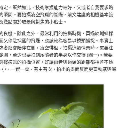
肯定。既然如此，技術掌握能力較好，又或者自我要求略
的瞬間。要拍攝凌空飛翔的蝴蝶，前文建議的相機基本設
及幾點關於取景與對焦的小貼士。
的良機。除此之外，最常利用的拍攝時機，莫過於蝴蝶採
而又停駐採蜜的飛蝶，應該較為容易以鏡頭捕捉。事實上
求者總會陪伴在側，凌空徘徊。拍攝這類情景時，需要注
圍，至少也要拍到尾隨者的半身以作交待 (圖一)。若要
選擇適當的拍攝位置，好讓兩者與鏡頭的距離都相差不遠
大一小、一實一虛、有主有次，拍出的畫面反而更富動感與深