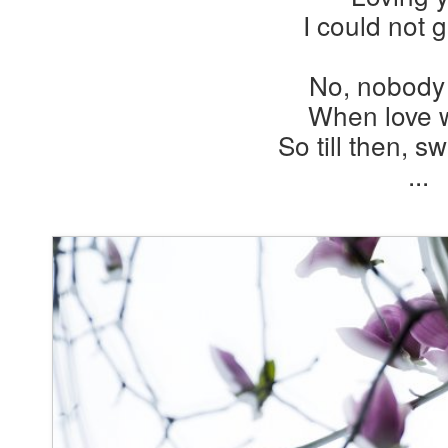
I could not 
No, nobody
When love w
So till then, s
...