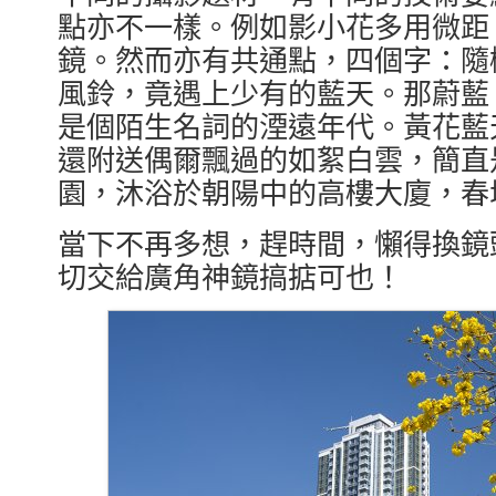
點亦不一樣。例如影小花多用微距
鏡。然而亦有共通點，四個字：隨
風鈴，竟遇上少有的藍天。那蔚藍
是個陌生名詞的湮遠年代。黃花藍
還附送偶爾飄過的如絮白雲，簡直
園，沐浴於朝陽中的高樓大廈，春
當下不再多想，趕時間，懶得換鏡
切交給廣角神鏡搞掂可也！