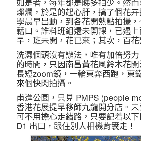
如是者，每年都是睇多拍少。然而
燦爛，於是的起心肝，搞了個花卉
學晨早出動，到各花開熱點拍攝，
藉口。誰料班組還未開課，已遇上
早，班未開，花已來；其次，百花
洗濕個頭沒有辦法，唯有加倍努力
的時間，只因南昌黃花風鈴木花開
長短zoom鏡，一輪東奔西跑，東
來個快閃拍攝。
甫進公園，只見 PMPS (people mou
香港花展提早移師九龍開分店。未
可不用擔心走錯路，只要記着以下
D1 出口，跟住別人相機背囊走！