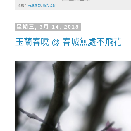
標籤：
有感而發
,
攝光寫影
星期三, 3月 14, 2018
玉蘭春曉 @ 春城無處不飛花