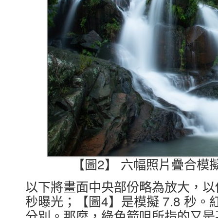
【圖2】 六幅照片疊合模擬
以下將畫面中央部份略為放大，以供
秒曝光；【圖4】是模擬 7.8 秒
分別。那麼，綠色箭咀所指的又是