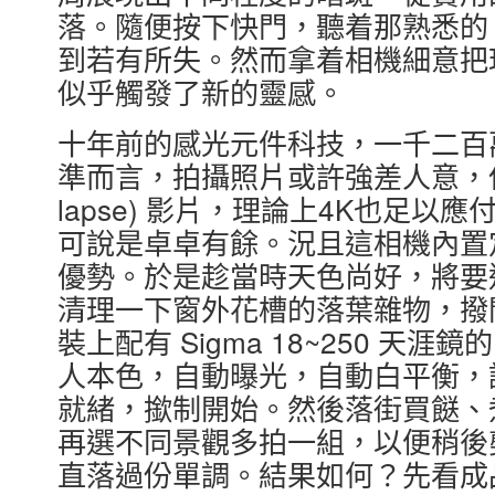
落。隨便按下快門，聽着那熟悉的
到若有所失。然而拿着相機細意把
似乎觸發了新的靈感。
十年前的感光元件科技，一千二百
準而言，拍攝照片或許強差人意，但若
lapse) 影片，理論上4K也足
可說是卓卓有餘。況且這相機內置
優勢。於是趁當時天色尚好，將要進入 
清理一下窗外花槽的落葉雜物，撥
裝上配有 Sigma 18~250 天涯鏡的
人本色，自動曝光，自動白平衡，
就緒，撳制開始。然後落街買餸、煮
再選不同景觀多拍一組，以便稍後
直落過份單調。結果如何？先看成