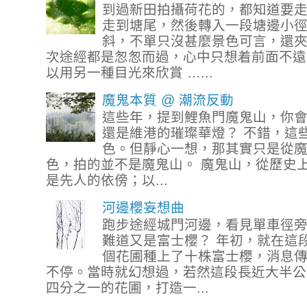
到過新田拍攝荷花的，都知道要
走到塘尾，然後轉入一段塘邊小
斜，不單只沒甚麼景色可言，還
次途經都是怱怱而過，心中只想着前面不遠
以用另一種目光來欣賞 …...
魔鬼本質 @ 潮流反動
這些年，提到鯉魚門魔鬼山，你
還是維港的璀璨華燈？ 不錯，這
色。但靜心一想，那其實只是從
色，拍的並不是魔鬼山。 魔鬼山，從歷史
是先人的依傍；以...
河邊櫻妄想曲
跑步途經城門河邊，看見單車徑
難道又是富士櫻？ 年初，就在這
個花圃種上了十株富士櫻，消息
不停。當時就幻想過，若然這段長近大半公
四分之一的花圃，打造一...