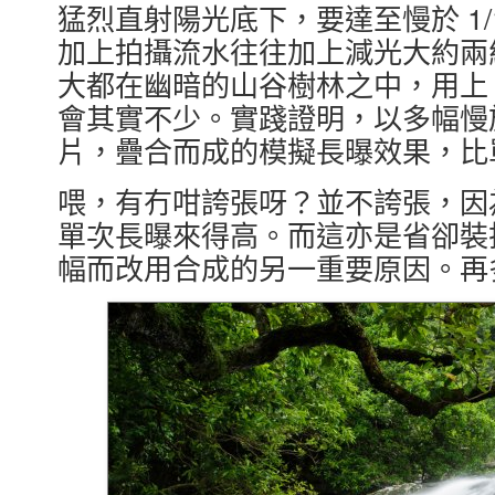
猛烈直射陽光底下，要達至慢於 1/
加上拍攝流水往往加上減光大約兩級
大都在幽暗的山谷樹林之中，用上 
會其實不少。實踐證明，以多幅慢於
片，疊合而成的模擬長曝效果，比
喂，有冇咁誇張呀？並不誇張，因
單次長曝來得高。而這亦是省卻裝拆
幅而改用合成的另一重要原因。再