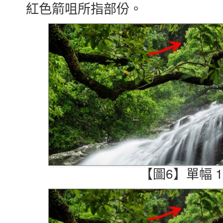
紅色箭咀所指部份。
【圖6】單幅 1