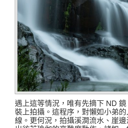
遇上這等情況，唯有先摘下 ND 
裝上拍攝。這程序，對懶如小弟的
線。更何況，拍攝溪澗流水、崖邊