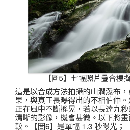
【圖5】七幅照片疊合模擬長
這是以合成方法拍攝的山澗瀑布，
果，與真正長曝得出的不相伯仲。
正在風中不斷搖晃，若以長逹九秒
清晰的影像，機會甚微。以下將畫
較。【圖6】是單幅 1.3 秒曝光；