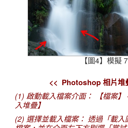
【圖4】模擬 7
<< Photoshop 相
(1) 啟動載入檔案介面： 【檔案】 
入堆疊】
(2) 選擇並載入檔案： 透過「
檔案，並在介面左下方剔選「嘗試