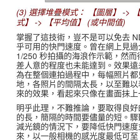
(3) 選擇堆疊模式： 【圖層】 ->
式】 -> 【平均值】 (或中間值)
掌握了這技術，豈不是可以免去 
乎可用的快門速度。曾在網上見過
1/250 秒拍攝的海浪作示範，
差人意的程度也未能達到。效果遠
為在整個連拍過程中，每幅照片都
地，各照片的間隔太長，以至難以
來的效果，看起來只像在畫面抺上
明乎此理，不難推論，要取得良好
的長，簡隔的時間要儘量的短。驟
減光鏡的情況下，要降低快門速度
來，以一般相機的感光度最低可至 I