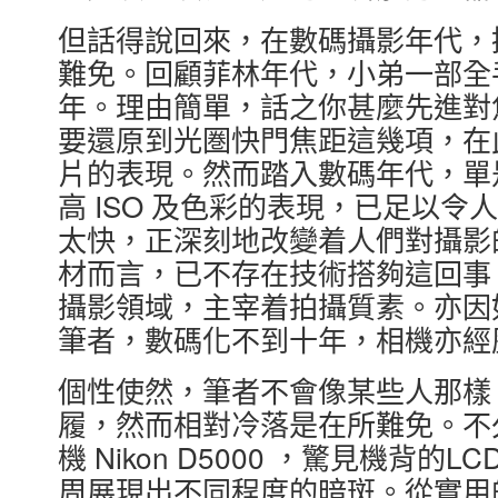
但話得說回來，在數碼攝影年代，
難免。回顧菲林年代，小弟一部全手動
年。理由簡單，話之你甚麼先進對
要還原到光圏快門焦距這幾項，在
片的表現。然而踏入數碼年代，單
高 ISO 及色彩的表現，已足以
太快，正深刻地改變着人們對攝影
材而言，已不存在技術搭夠這回事
攝影領域，主宰着拍攝質素。亦因
筆者，數碼化不到十年，相機亦經
個性使然，筆者不會像某些人那樣
履，然而相對冷落是在所難免。不
機 Nikon D5000 ，驚見機背
周展現出不同程度的暗斑。從實用