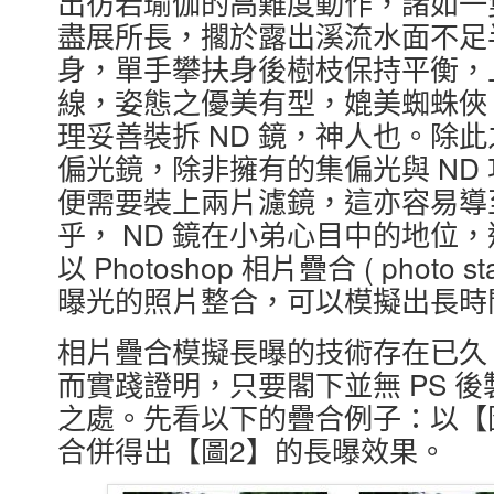
出彷若瑜伽的高難度動作，諸如一
盡展所長，擱於露出溪流水面不足
身，單手攀扶身後樹枝保持平衡，
線，姿態之優美有型，媲美蜘蛛俠
理妥善裝拆 ND 鏡，神人也。除
偏光鏡，除非擁有的集偏光與 ND
便需要裝上兩片濾鏡，這亦容易導
乎， ND 鏡在小弟心目中的地位，逐漸
以 Photoshop 相片疊合 ( photo
曝光的照片整合，可以模擬出長時
相片疊合模擬長曝的技術存在已久
而實踐證明，只要閣下並無 PS 
之處。先看以下的疊合例子：以【
合併得出【圖2】的長曝效果。