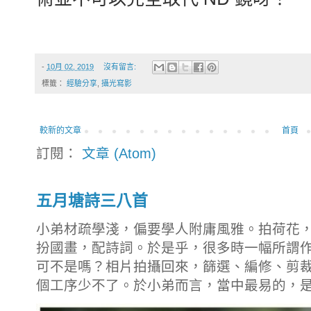
-
10月 02, 2019
沒有留言:
標籤：
經驗分享
,
攝光寫影
較新的文章
首頁
訂閱：
文章 (Atom)
五月塘詩三八首
小弟材疏學淺，偏要學人附庸風雅。拍荷花
扮國畫，配詩詞。於是乎，很多時一幅所謂
可不是嗎？相片拍攝回來，篩選、編修、剪
個工序少不了。於小弟而言，當中最易的，是拍