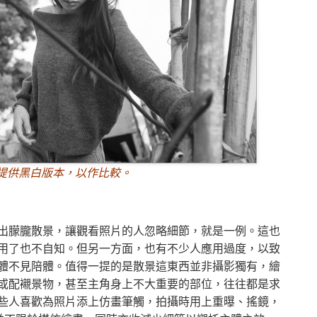
提供黑白版本，以作比較。
出朦朧散景，讓觀看照片的人忽略細節，就是一例。這也
用了也不自知。但另一方面，也有不少人應用過度，以致
體不見陪體。值得一提的是散景這東西並非攝影獨有，繪
或配襯景物，甚至主角身上不大重要的部位，往往都是求
些人喜歡為照片添上仿畫筆觸，拍攝時用上重曝、搖鏡，