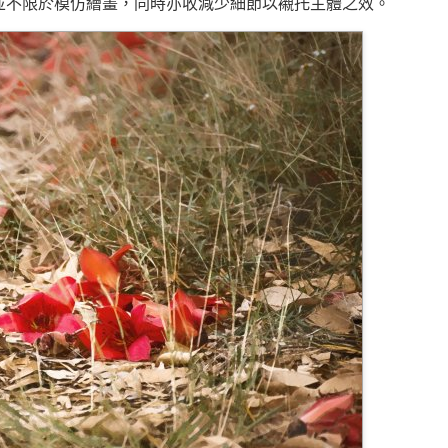
用並不限於模仿繪畫，同時亦收減少細節以襯托主體之效。