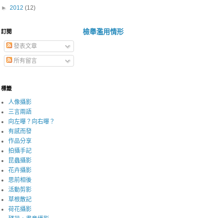
►
2012
(12)
檢舉濫用情形
訂閱
發表文章
所有留言
標籤
人像攝影
三言兩語
向左曝？向右曝？
有感而發
作品分享
拍攝手記
昆蟲攝影
花卉攝影
思前相後
活動剪影
草根散記
荷花攝影