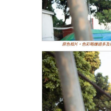
原色相片。色彩略嫌過多及