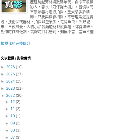
歷程跨越菲林與數碼年代，自命草根攝
影人，善長「刀仔鋸大樹」，習慣以簡
單原始器材進行拍攝，重大意多於細
節。只要與攝影相關，不管理論還是實
踐，技術仰或器材，拍攝以至後製，花鳥魚虫、郊野城
市、日夜風景、人物小品各類題材都感興趣，都愛鑽研。
創作時作風低調，講課時口若懸河，知無不言，言無不盡
。
檢視我的完整簡介
文以載道 / 影像傳情
►
2026
(10)
►
2025
(27)
►
2024
(25)
►
2023
(21)
▼
2022
(30)
►
12
(2)
►
11
(2)
►
10
(1)
►
09
(2)
►
08
(3)
►
07
(3)