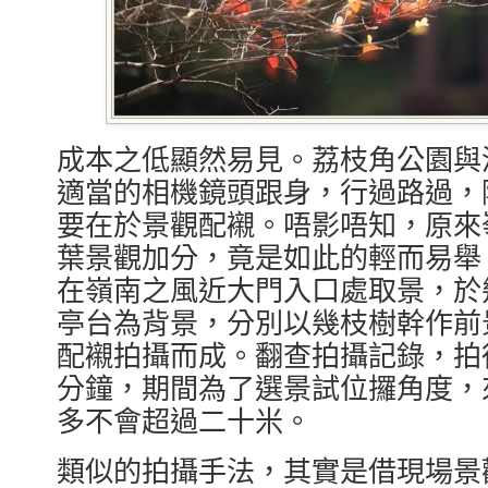
成本之低顯然易見。荔枝角公園與
適當的相機鏡頭跟身，行過路過，
要在於景觀配襯。唔影唔知，原來
葉景觀加分，竟是如此的輕而易舉
在嶺南之風近大門入口處取景，於
亭台為背景，分別以幾枝樹幹作前
配襯拍攝而成。翻查拍攝記錄，拍
分鐘，期間為了選景試位攞角度，
多不會超過二十米。
類似的拍攝手法，其實是借現場景