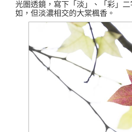
光圏透鏡，寫下「淡」、「彩」二
如，但淡濃相交的大棠楓香。