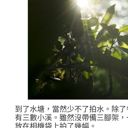
到了水塘，當然少不了拍水。除了
有三數小溪。雖然沒帶備三腳架，
放在相機袋上拍了幾幅。