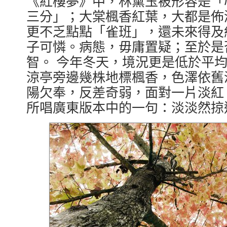
《紅樓夢》中，林黛玉被形容是「
三分」；大棠楓香紅葉，大都是佈
更不乏點點「雀班」，還未來得及
子可憐。病態，毋庸置疑；至於是
智。 今年冬天，境況更是低於平
涼亭旁邊幾株地標楓香，色澤依舊
陽欠奉，反差奇弱，面對一片淡紅
所唱廣東版本中的一句：淡淡然掠