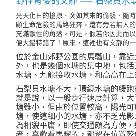
野性背後的文靜 ── 石梨貝水
光天化日的搶掠、突如其來的偷襲、隨時
顧生命危險的馬路狂奔，還有旁若無人的
充滿獸性的角落。可是，假若你因此而以
便大錯特錯了！原來，這裡也有文靜的一
位於金山郊野公園的馬騮山，靠近
外，也是幾個水塘的集中地，包括
水塘、九龍接收水塘，和高高在上
石梨貝水塘不大，環繞水塘的緩跑徑
就是說，以一般步行速度計算，大
塘雖小，但由於位置較高，陽光可
塘，使這細小的水塘，亦不乏光影
為相貎平庸，即使交通頗為方便，
者，喜歡看馬騮的，都留在位置較