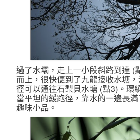
過了水壩，走上一小段斜路到達 (
而上，很快便到了九龍接收水塘，
徑可以通往石梨貝水塘 (點3)。
當平坦的緩跑徑，靠水的一邊長滿
趣味小品。