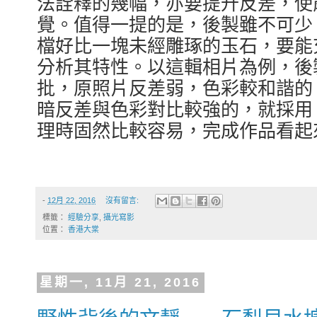
法詮釋的幾幅，亦要提升反差，使
覺。值得一提的是，後製雖不可少
檔好比一塊未經雕琢的玉石，要能
分析其特性。以這輯相片為例，後
批，原照片反差弱，色彩較和諧的
暗反差與色彩對比較強的，就採用
理時固然比較容易，完成作品看起
-
12月 22, 2016
沒有留言:
標籤：
經驗分享
,
攝光寫影
位置：
香港大棠
星期一, 11月 21, 2016