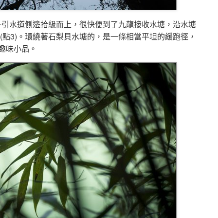
沿一引水道側邊拾級而上，很快便到了九龍接收水塘，沿水塘
(點3)。環繞著石梨貝水塘的，是一條相當平坦的緩跑徑，
趣味小品。