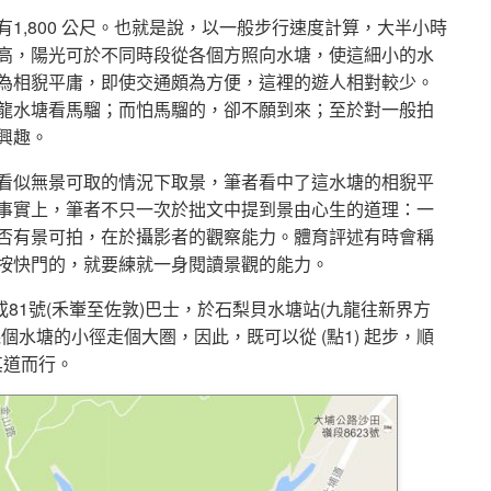
1,800 公尺。也就是說，以一般步行速度計算，大半小時
高，陽光可於不同時段從各個方照向水塘，使這細小的水
為相貎平庸，即使交通頗為方便，這裡的遊人相對較少。
龍水塘看馬騮；而怕馬騮的，卻不願到來；至於對一般拍
興趣。
看似無景可取的情況下取景，筆者看中了這水塘的相貎平
事實上，筆者不只一次於拙文中提到景由心生的道理：一
否有景可拍，在於攝影者的觀察能力。體育評述有時會稱
按快門的，就要練就一身閱讀景觀的能力。
或81號(禾輋至佐敦)巴士，於石梨貝水塘站(九龍往新界方
水塘的小徑走個大圏，因此，既可以從 (點1) 起步，順
其道而行。