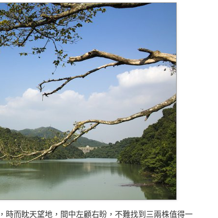
，時而眈天望地，間中左顧右盼，不難找到三兩株值得一