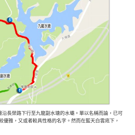
 旁邊沿長榮路下行至九龍副水塘的水壩。單以名稱而論，已可
較優雅，又或者較具性格的名字。然而在藍天白雲底下，