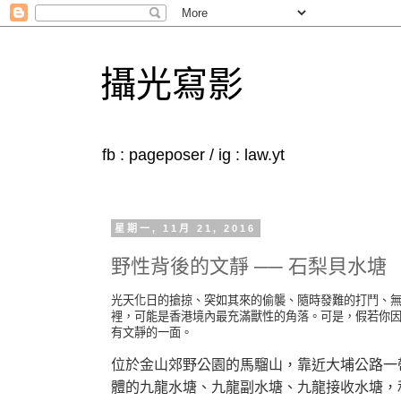
攝光寫影
fb : pageposer / ig : law.yt
星期一, 11月 21, 2016
野性背後的文靜 ── 石梨貝水塘
光天化日的搶掠、突如其來的偷襲、隨時發難的打鬥、無
裡，可能是香港境內最充滿獸性的角落。可是，假若你
有文靜的一面。
位於金山郊野公園的馬騮山，靠近大埔公路一
體的九龍水塘、九龍副水塘、九龍接收水塘，