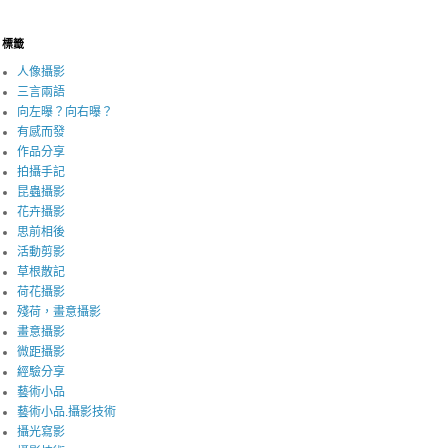
標籤
人像攝影
三言兩語
向左曝？向右曝？
有感而發
作品分享
拍攝手記
昆蟲攝影
花卉攝影
思前相後
活動剪影
草根散記
荷花攝影
殘荷，畫意攝影
畫意攝影
微距攝影
經驗分享
藝術小品
藝術小品.攝影技術
攝光寫影