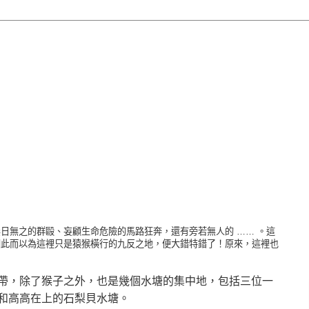
日無之的群毆、妄顧生命危險的馬路狂奔，還有旁若無人的 …… 。這
因此而以為這裡只是猿猴橫行的九反之地，便大錯特錯了！原來，這裡也
帶，除了猴子之外，也是幾個水塘的集中地，包括三位一
和高高在上的石梨貝水塘。