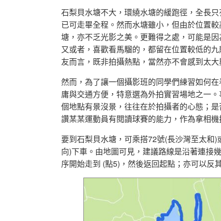
石梨貝水塘不大，環繞水塘的緩跑徑，全長只有
已可走畢全程。然而水塘雖小，但由於位置較
塘，亦不乏光影之美。更難得之處，可能是因
又或者，喜歡看馬騮的，都留在位置較低的九
友而言，既非拍攝熱點，當然亦不會感到太大
然而，為了讓一個攝影班的同學們練習如何在
庸與交通方便，特意選為外拍實習場地之一。
個地點有景沒景，往往在於拍攝者的心態；是
讚某某運動員有閱讀球賽的能力，作為拿相機
要到石梨貝水塘，可乘搭72號(長沙灣至太和)
向)下車。由地圖可見，建議路線是沿著連接幾個
序開始走到 (點5)，然後返回起點；亦可以反