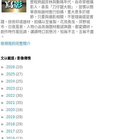
歷程跨越菲林與數碼年代，自命草根攝
影人，善長「刀仔鋸大樹」，習慣以簡
單原始器材進行拍攝，重大意多於細
節。只要與攝影相關，不管理論還是實
踐，技術仰或器材，拍攝以至後製，花鳥魚虫、郊野城
市、日夜風景、人物小品各類題材都感興趣，都愛鑽研。
創作時作風低調，講課時口若懸河，知無不言，言無不盡
。
檢視我的完整簡介
文以載道 / 影像傳情
►
2026
(10)
►
2025
(27)
►
2024
(25)
►
2023
(21)
►
2022
(30)
►
2021
(35)
►
2020
(16)
►
2019
(29)
►
2018
(29)
►
2017
(22)
▼
2016
(13)