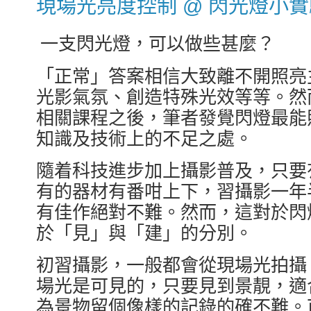
現場光亮度控制 @ 閃光燈小實
一支閃光燈，可以做些甚麼？
「正常」答案相信大致離不開照亮
光影氣氛、創造特殊光效等等。然
相關課程之後，筆者發覺閃燈最能
知識及技術上的不足之處。
隨着科技進步加上攝影普及，只要
有的器材有番咁上下，習攝影一年
有佳作絕對不難。然而，這對於閃
於「見」與「建」的分別。
初習攝影，一般都會從現場光拍攝 (exist
場光是可見的，只要見到景靚，適
為景物留個像樣的記錄的確不難。