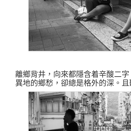
離鄉背井，向來都隱含着辛酸二字
異地的鄉愁，卻總是格外的深。且