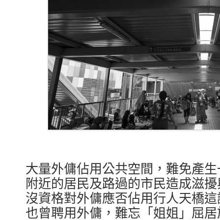
大量外傭佔用公共空間，難免產生
附近的居民及路過的市民造成滋擾
沒資格對外傭應否佔用行人天橋這
也曾聘用外傭，難忘「姐姐」屈居