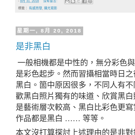
-
8月 31, 2018
沒有留言:
標籤：
有感而發
,
攝光寫影
星期一, 8月 20, 2018
是非黑白
一般相機都是中性的，無分彩色與
是彩色起步。然而習攝相當時日之
黑白。箇中原因很多，不同人有不
歡黑白照片獨有的味道、欣賞黑白
是藝術層次較高、黑白比彩色更寫
作品都是黑白 …… 等等。
本文沒打算探討上述理由的是非對