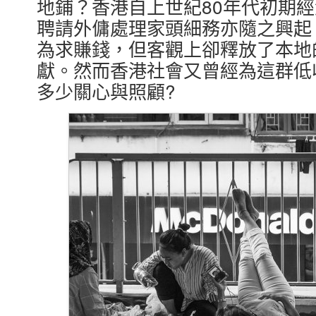
地鋪？香港自上世紀80年代初期
聘請外傭處理家頭細務亦隨之興起
為求賺錢，但客觀上卻釋放了本地
獻。然而香港社會又曾經為這群低
多少關心與照顧?