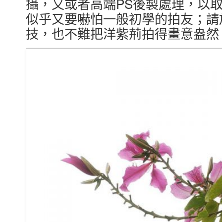
攝，又或者高端PS後製處理，以
似乎又要嚇怕一般初學的拍友；請
技，也不難把洋紫荊拍得畫意盎然