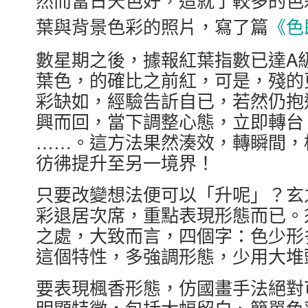
然而當日天色好，造就了較多的色
《色
葉與背景色彩的照片，寫了篇
數星期之後，據報紅葉指數已達A
葉色，的確比之前紅，可是，殘的
彩缺如，經驗告訢自已，若然仍抱
興而回，當下調整心態，立即轉台
……。這方法果然湊效，轉瞬間，
彷彿提升至另一境界！
只要改變想法便可以「升呢」？玄
彩退居次席，重點表現形態而已。
之處，大致而言，四個字：色少形
這個特性，多強調形態，少用大堆
要表現楓香形態，仿國畫手法絕對
明顯特徵，包括大幅留白、簡單色