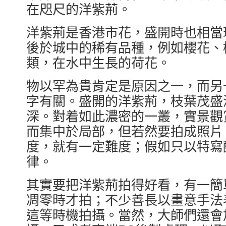
在咫尺的洋紫荊。
洋紫荊是香港市花，盛開時也相當
後於城中的稀有品種，例如櫻花、桃
類，在水中生長的荷花。
物以罕為貴肯定是原因之一，而另
字有關。盛開的洋紫荊，枝葉茂盛
深。對着如此濃密的一叢，實景觀
而集中於局部，但若然要拍成照片
度，就有一定難度；假如只以特寫
律。
其實要把洋紫荊拍得好看，有一簡
凋零時才拍；不少善長以畫意手法
這等時機拍攝。當然，大師們還會