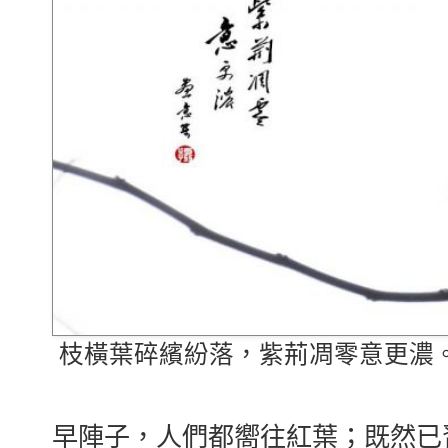
枝橫葉碎繽紛落，紫荊凋零意更濃
早陣子，人們都嚮往紅葉；既然已