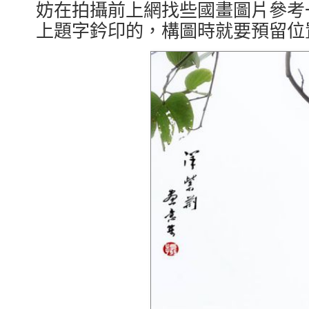
妨在拍攝前上網找些國畫圖片參考
上題字鈐印的，構圖時就要預留位