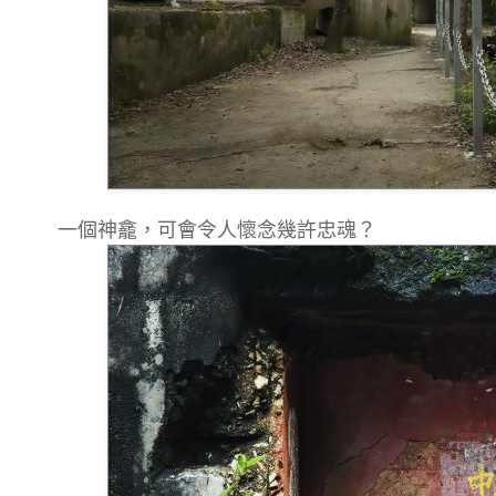
一個神龕，可會令人懷念幾許忠魂？