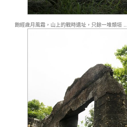
飽經歲月風霜，山上的戰時遺址，只餘一堆頽垣 