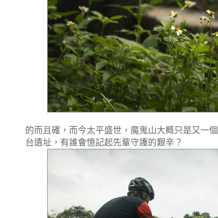
的而且確，而今太平盛世，魔鬼山大概只是又一個
台遺址，有誰會憶記起先輩守護的艱辛？