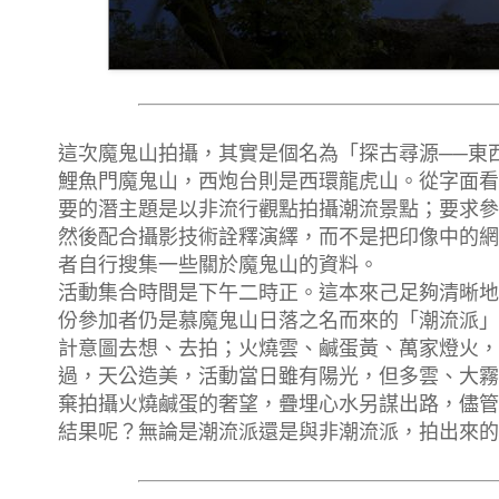
這次魔鬼山拍攝，其實是個名為「探古尋源──東
鯉魚門魔鬼山，西炮台則是西環龍虎山。從字面看
要的潛主題是以非流行觀點拍攝潮流景點；要求參
然後配合攝影技術詮釋演繹，而不是把印像中的網
者自行搜集一些關於魔鬼山的資料。
活動集合時間是下午二時正。這本來己足夠清晰地
份參加者仍是慕魔鬼山日落之名而來的「潮流派」
計意圖去想、去拍；火燒雲、鹹蛋黃、萬家燈火，
過，天公造美，活動當日雖有陽光，但多雲、大霧
棄拍攝火燒鹹蛋的奢望，疊埋心水另謀出路，儘管
結果呢？無論是潮流派還是與非潮流派，拍出來的