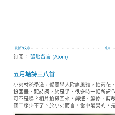
較新的文章
首頁
訂閱：
張貼留言 (Atom)
五月塘詩三八首
小弟材疏學淺，偏要學人附庸風雅。拍荷花
扮國畫，配詩詞。於是乎，很多時一幅所謂
可不是嗎？相片拍攝回來，篩選、編修、剪
個工序少不了。於小弟而言，當中最易的，是拍