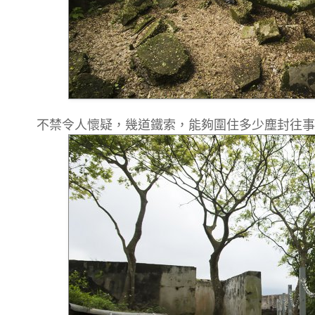
不禁令人懷疑，幾道鐵索，能夠圍住多少塵封往事