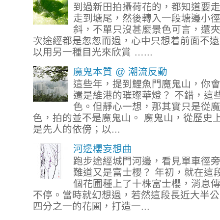
到過新田拍攝荷花的，都知道要
走到塘尾，然後轉入一段塘邊小
斜，不單只沒甚麼景色可言，還
次途經都是怱怱而過，心中只想着前面不遠
以用另一種目光來欣賞 …...
魔鬼本質 @ 潮流反動
這些年，提到鯉魚門魔鬼山，你
還是維港的璀璨華燈？ 不錯，這
色。但靜心一想，那其實只是從
色，拍的並不是魔鬼山。 魔鬼山，從歷史
是先人的依傍；以...
河邊櫻妄想曲
跑步途經城門河邊，看見單車徑
難道又是富士櫻？ 年初，就在這
個花圃種上了十株富士櫻，消息
不停。當時就幻想過，若然這段長近大半公
四分之一的花圃，打造一...