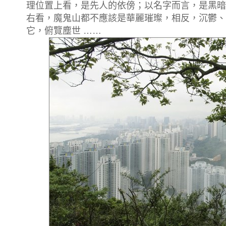
理位置上看，是先人的依傍；以名字而言，是黑暗
右看，魔鬼山都不應該是華麗璀璨，相反，沉鬱、
它，俯覽塵世 ……