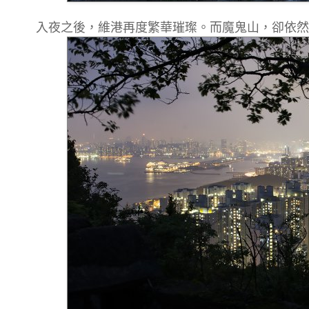
入夜之後，維港再度繁華璀璨。而魔鬼山，卻依然