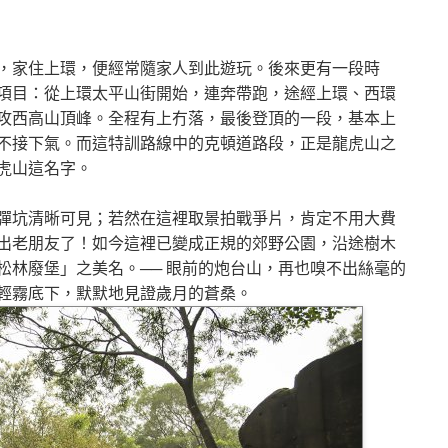
，家住上環，便經常隨家人到此遊玩。後來更有一段時
項目：從上環太平山街開始，連奔帶跑，途經上環、西環
攻西高山頂峰。全程有上冇落，最後登頂的一段，基本上
不接下氣。而這特訓路線中的克頓道路段，正是龍虎山之
虎山這名字。
彈坑清晰可見；若然在這裡取景拍戰爭片，肯定不用大費
出老朋友了！如今這裡已變成正規的郊野公園，沿途樹木
松林廢堡」之美名。── 眼前的炮台山，再也嗅不出絲毫的
輕霧底下，默默地見證歲月的蒼桑。