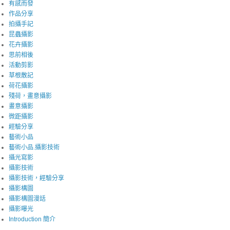
有感而發
作品分享
拍攝手記
昆蟲攝影
花卉攝影
思前相後
活動剪影
草根散記
荷花攝影
殘荷，畫意攝影
畫意攝影
微距攝影
經驗分享
藝術小品
藝術小品.攝影技術
攝光寫影
攝影技術
攝影技術，經驗分享
攝影構圖
攝影構圖漫話
攝影曝光
Introduction 簡介