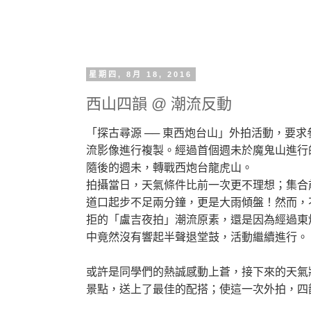
星期四, 8月 18, 2016
西山四韻 @ 潮流反動
「探古尋源 ── 東西炮台山」外拍活動，要
流影像進行複製。經過首個週未於魔鬼山進行的
隨後的週未，轉戰西炮台龍虎山。
拍攝當日，天氣條件比前一次更不理想；集合
道口起步不足兩分鐘，更是大雨傾盤！然而，
拒的「盧吉夜拍」潮流原素，還是因為經過東
中竟然沒有響起半聲退堂鼓，活動繼續進行。
或許是同學們的熱誠感動上蒼，接下來的天氣
景點，送上了最佳的配搭；使這一次外拍，四