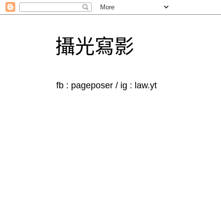
攝光寫影
fb : pageposer / ig : law.yt