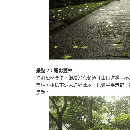
景點 2：霧影叢林
拍過松林廢堡，繼續沿克頓道往山頂進發，不
叢林，相信不少人途經此處，也覺平平無奇；
景致。