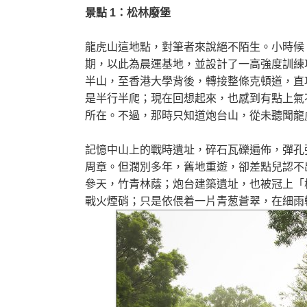
景點 1：松林廢堡
龍虎山這地點，對筆者來說絕不陌生。小時候
期，以此為晨運基地，並設計了一高強度訓練
半山，至香港大學背後，轉接整條克頓道，直
是半行半爬；現在回想起來，也感到有點上氣
所在。不過，那時只知道炮台山，從未聽聞龍
記憶中山上的戰時遺址，碎石瓦礫遍佈，彈孔
周章。但濶別多年，舊地重遊，卻差點兒認不
參天，竹青林蔭；炮台建築遺址，也被冠上「
戰火煙硝；只是依偎着一片青葱蒼翠，在細雨