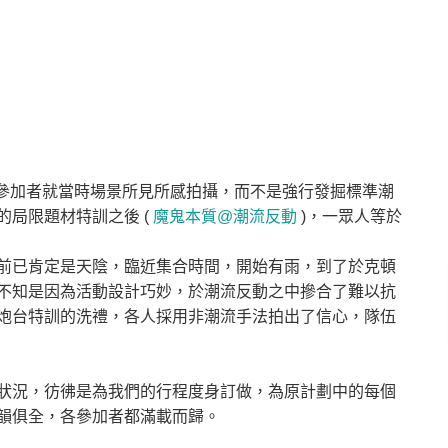
求參加者就當時場景所見所感拍攝，而不是強行發掘標準潮
局限題材特訓之後 (
魔鬼本質@潮流反動
)，一眾人等於
前已肯定是天陰，臨近集合時間，開始有雨，到了於克頓
不知是因為活動設計巧妙，於潮流反動之中摻合了難以抗
炮台特訓的洗禮，各人採用非潮流手法拍出了信心，隊伍
狀況，彷彿是為我們的行程度身訂做，為原計劃中的每個
韻俱全，各參加者都滿載而歸。