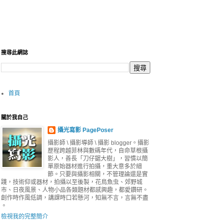
搜尋此網誌
首頁
關於我自己
攝光寫影 PagePoser
攝影師 \ 攝影導師 \ 攝影 blogger。攝影
歷程跨越菲林與數碼年代，自命草根攝
影人，善長「刀仔鋸大樹」，習慣以簡
單原始器材進行拍攝，重大意多於細
節。只要與攝影相關，不管理論還是實
踐，技術仰或器材，拍攝以至後製，花鳥魚虫、郊野城
市、日夜風景、人物小品各類題材都感興趣，都愛鑽研。
創作時作風低調，講課時口若懸河，知無不言，言無不盡
。
檢視我的完整簡介