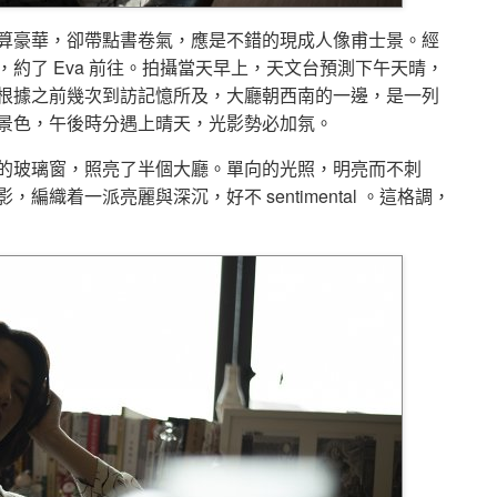
算豪華，卻帶點書卷氣，應是不錯的現成人像甫士景。經
約了 Eva 前往。拍攝當天早上，天文台預測下午天晴，
根據之前幾次到訪記憶所及，大廳朝西南的一邊，是一列
景色，午後時分遇上晴天，光影勢必加氛。
的玻璃窗，照亮了半個大廳。單向的光照，明亮而不刺
織着一派亮麗與深沉，好不 sentimental 。這格調，