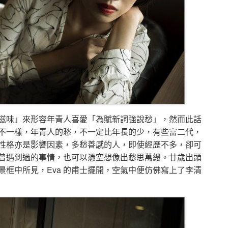
滋味」來形容年青人喜愛「為賦新詞強說愁」，然而此話
不一樣，年青人的愁，不一定比年長的少，有些富二代，
性格亦是影響因素，多愁善感的人，即使經歷不多，卻可
曾遇到過的事情，也可以憑空想像出愁思萬縷。廿歲出頭
框中所見，Eva 的甫士擺開，空氣中便仿佛寫上了李清