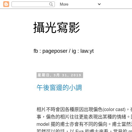
攝光寫影
fb : pageposer / ig : law.yt
星期日, 3月 31, 2019
午後窗邊的小調
相片不時會因各種原因出現偏色(color ca
事，偏色的相片往往更能表現出某種的情緒。
model 擺的甫士亦會有不同的偏向。甫士當然
若然可以的話，以 Eva 的甫士來看，常見的 mood c