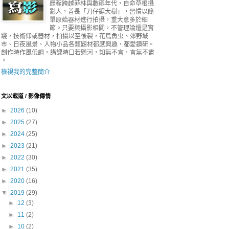
歷程跨越菲林與數碼年代，自命草根攝
影人，善長「刀仔鋸大樹」，習慣以簡
單原始器材進行拍攝，重大意多於細
節。只要與攝影相關，不管理論還是實
踐，技術仰或器材，拍攝以至後製，花鳥魚虫、郊野城
市、日夜風景、人物小品各類題材都感興趣，都愛鑽研。
創作時作風低調，講課時口若懸河，知無不言，言無不盡
。
檢視我的完整簡介
文以載道 / 影像傳情
►
2026
(10)
►
2025
(27)
►
2024
(25)
►
2023
(21)
►
2022
(30)
►
2021
(35)
►
2020
(16)
▼
2019
(29)
►
12
(3)
►
11
(2)
►
10
(2)