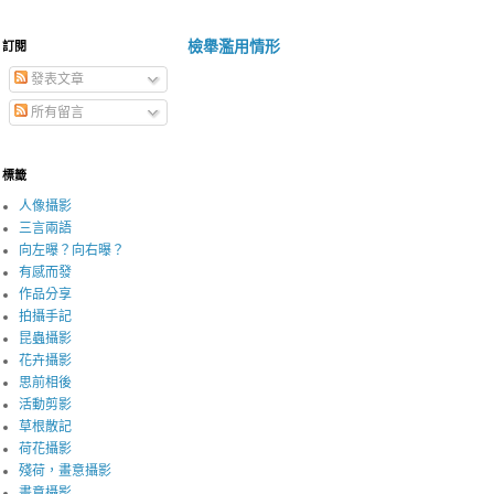
檢舉濫用情形
訂閱
發表文章
所有留言
標籤
人像攝影
三言兩語
向左曝？向右曝？
有感而發
作品分享
拍攝手記
昆蟲攝影
花卉攝影
思前相後
活動剪影
草根散記
荷花攝影
殘荷，畫意攝影
畫意攝影