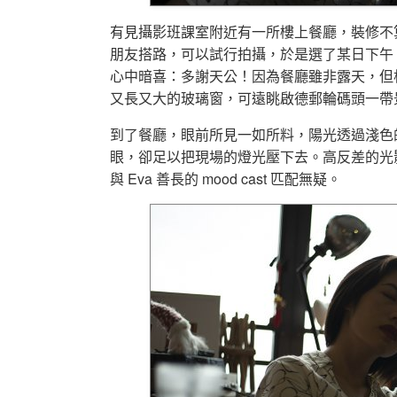
有見攝影班課室附近有一所樓上餐廳，裝修不
朋友搭路，可以試行拍攝，於是選了某日下午，
心中暗喜：多謝天公！因為餐廳雖非露天，但
又長又大的玻璃窗，可遠眺啟德郵輪碼頭一帶
到了餐廳，眼前所見一如所料，陽光透過淺色
眼，卻足以把現場的燈光壓下去。高反差的光影，編
與 Eva 善長的 mood cast 匹配無疑。