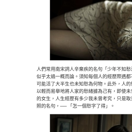
人們常用南宋詞人辛棄疾的名句「少年不知愁
似乎太過一概而論。須知每個人的經歷際遇都
可能活了大半生也未知愁為何物。此外，人的
以輕而易舉地將人家的愁緒據為己有，即使未
的女生，人生經歷有多少我未曾考究，只是取景
照的名句，── 「怎一個愁字了得」。