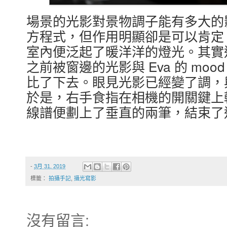
場景的光影對景物調子能有多大的
方程式，但作用明顯卻是可以肯定
室內便泛起了暖洋洋的燈光。其實
之前被窗邊的光影與 Eva 的 moo
比了下去。眼見光影已經變了調，
於是，右手食指在相機的開關鍵上
線譜便劃上了垂直的兩筆，結束了
-
3月 31, 2019
標籤：
拍攝手記
,
攝光寫影
沒有留言: