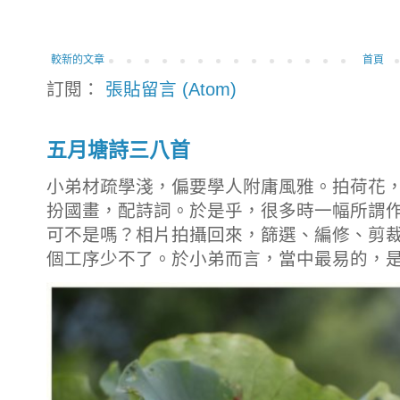
較新的文章
首頁
訂閱：
張貼留言 (Atom)
五月塘詩三八首
小弟材疏學淺，偏要學人附庸風雅。拍荷花
扮國畫，配詩詞。於是乎，很多時一幅所謂
可不是嗎？相片拍攝回來，篩選、編修、剪
個工序少不了。於小弟而言，當中最易的，是拍