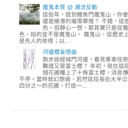
魔鬼本質 @ 潮流反動
這些年，提到鯉魚門魔鬼山，你
還是維港的璀璨華燈？ 不錯，這
色。但靜心一想，那其實只是從
色，拍的並不是魔鬼山。 魔鬼山，從歷史
是先人的依傍；以...
河邊櫻妄想曲
跑步途經城門河邊，看見單車徑
難道又是富士櫻？ 年初，就在這
個花圃種上了十株富士櫻，消息
不停。當時就幻想過，若然這段長近大半公
四分之一的花圃，打造一...