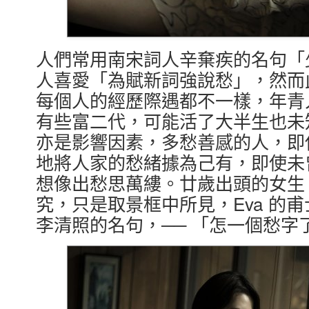
人們常用南宋詞人辛棄疾的名句「
人喜愛「為賦新詞強說愁」，然而
每個人的經歷際遇都不一樣，年青
有些富二代，可能活了大半生也未
亦是影響因素，多愁善感的人，即
地將人家的愁緒據為己有，即使未
想像出愁思萬縷。廿歲出頭的女生
究，只是取景框中所見，Eva 的
李清照的名句，── 「怎一個愁字