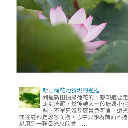
新田荷花池發現的邂逅
到過新田拍攝荷花的，都知道要
走到塘尾，然後轉入一段塘邊小
斜，不單只沒甚麼景色可言，還
次途經都是怱怱而過，心中只想着前面不遠
以用另一種目光來欣賞 …...