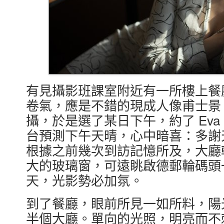
有見攝影班課室附近有一所樓上餐
卷氣，應是不錯的現成人像甫士景
攝，於是選了某日下午，約了 Ev
台預測下午天晴，心中暗喜：多謝
根據之前幾次到訪記憶所及，大廳
大的玻璃窗，可遠眺啟德郵輪碼頭
天，光影勢必加氛。
到了餐廳，眼前所見一如所料，陽
半個大廳。單向的光照，明亮而不