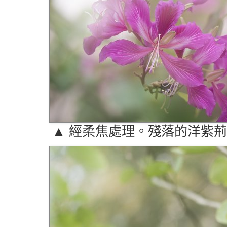
▲ 經柔焦處理。殘落的洋紫