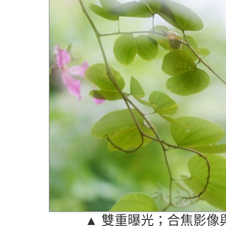
▲ 雙重曝光；合焦影像