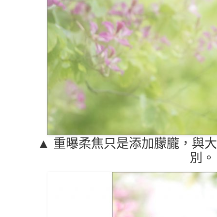
▲ 重曝柔焦只是添加朦朧，與
別。