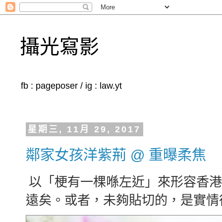
攝光寫影
fb : pageposer / ig : law.yt
星期三, 11月 29, 2017
鄰家女孩洋紫荊 @ 重曝柔焦
以「梗有一棵喺左近」來形容香港
遠矣。或者，未夠貼切的，是實情