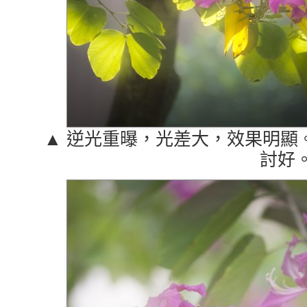
▲ 逆光重曝，光差大，效果明顯
討好