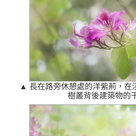
▲ 長在路旁休憩處的洋紫荊，在
樹叢背後建築物的