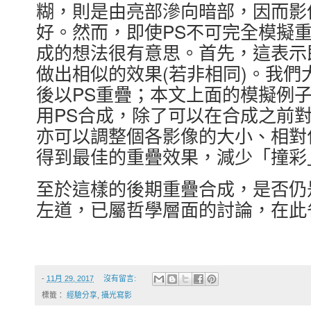
糊，則是由亮部滲向暗部，因而影
好。然而，即使PS不可完全模擬
成的想法很有意思。首先，這表示
做出相似的效果(若非相同)。我
後以PS重疊；本文上面的模擬例
用PS合成，除了可以在合成之前
亦可以調整個各影像的大小、相對
得到最佳的重疊效果，減少「撞彩
至於這樣的後期重疊合成，是否仍
左道，已屬哲學層面的討論，在此
-
11月 29, 2017
沒有留言:
標籤：
經驗分享
,
攝光寫影