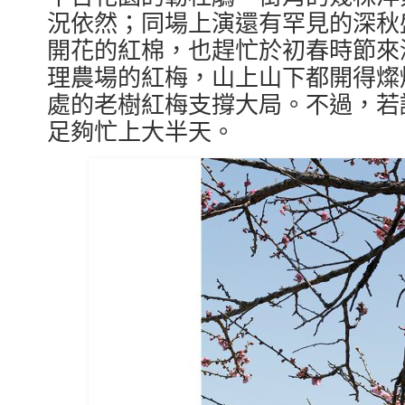
況依然；同場上演還有罕見的深秋
開花的紅棉，也趕忙於初春時節來
理農場的紅梅，山上山下都開得燦
處的老樹紅梅支撐大局。不過，若
足夠忙上大半天。