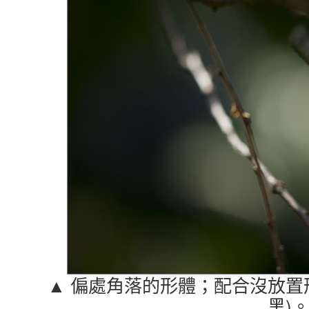
▲ 偏處角落的形體；配合沒放置
黑)