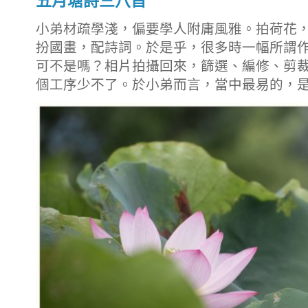
五月塘詩三八首
小弟材疏學淺，偏要學人附庸風雅。拍荷花
扮國畫，配詩詞。於是乎，很多時一幅所謂
可不是嗎？相片拍攝回來，篩選、編修、剪
個工序少不了。於小弟而言，當中最易的，是拍