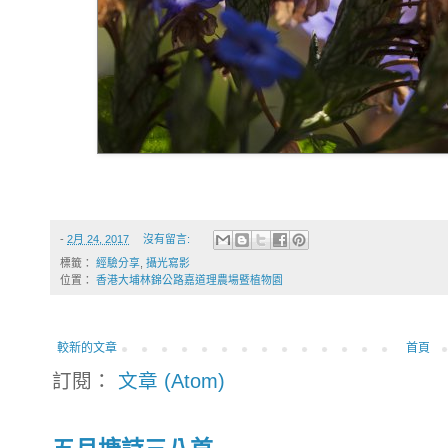
-
2月 24, 2017
沒有留言:
標籤：
經驗分享
,
攝光寫影
位置：
香港大埔林錦公路嘉道理農場暨植物園
較新的文章
首頁
訂閱：
文章 (Atom)