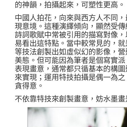
的神韻，拍攝起來，可塑性更高。
中國人拍花，向來與西方人不同，
現意境。這種演繹傾向，顯然受傳
詩詞歌賦中常被引用的描寫對像，
易看出這特點。當中較常見的，就
等技法創製出如虛似幻的影像，營
美態。但可能因為筆者是個寫實派
表現畫意，通常都只循基本的構圖
來實現；運用特技拍攝是偶一為之
貪得意。
不依靠特技來創製畫意，妨水墨畫