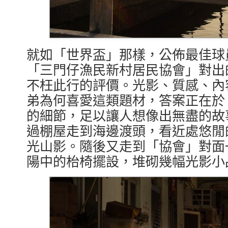
就如「世界盃」那樣，公佈最佳球
「三門仔漁民新村居民協會」對出
不枉此行的評價。光影、質感、內
弟為何喜愛這類題材，答案正在於
的細節，足以讓人想像出無盡的故
過棚屋走到海邊渡頭，看近處悠閒
光山影。隨後又走到「協會」對面
陽中的枱椅擺設，堆砌幾幅光影小