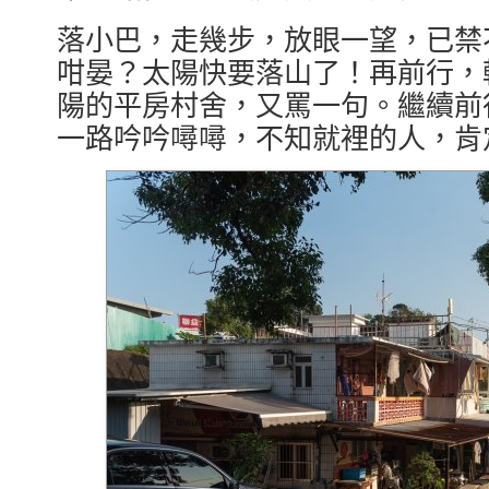
落小巴，走幾步，放眼一望，已禁
咁晏？太陽快要落山了！再前行，
陽的平房村舍，又罵一句。繼續前
一路吟吟噚噚，不知就裡的人，肯