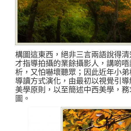
構圖這東西，絕非三言兩語說得清
才指導拍攝的業餘攝影人，講啲唔
析，又怕嚇壞聽眾；因此近年小弟
導讀方式演化，由最初以視覺引導
美學原則，以至簡述中西美學，務
圖。