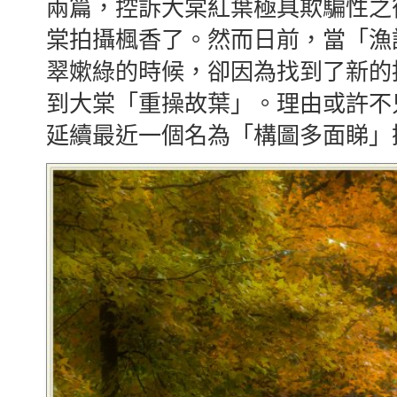
兩篇，控訴大棠紅葉極具欺騙性之
棠拍攝楓香了。然而日前，當「漁
翠嫰綠的時候，卻因為找到了新的
到大棠「重操故葉」。理由或許不
延續最近一個名為「構圖多面睇」