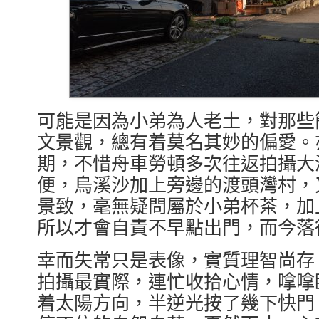
可能是因為小弟為人老土，對那些
文景觀，總有着莫名其妙的偏愛。
期，不惜舟車勞頓多次往返拍攝大
便，烏溪沙加上旁邊的渡頭灣村，
景致，毫無疑問屬於小弟杯茶，加
所以才會自責不早點出門，而今落
幸而失常只是表像，實質理智尚存
拍攝最實際，連忙收拾心情，嗱嗱
着太陽方向，半逆光按了幾下快門