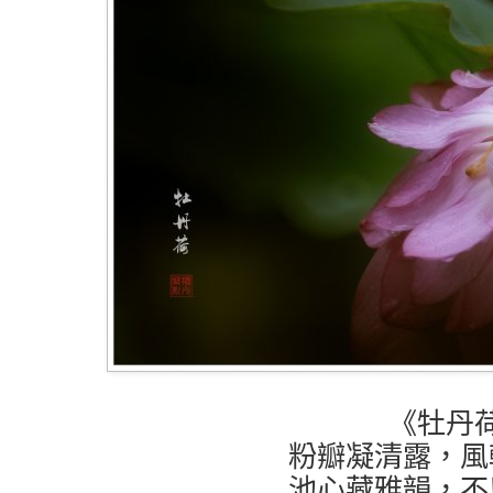
《牡丹
粉瓣凝清露，風
池心藏雅韻，不