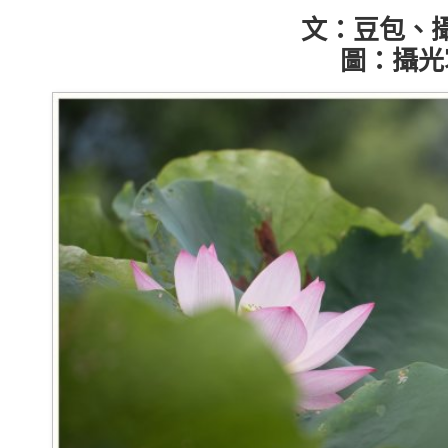
文：豆包、
圖：攝光