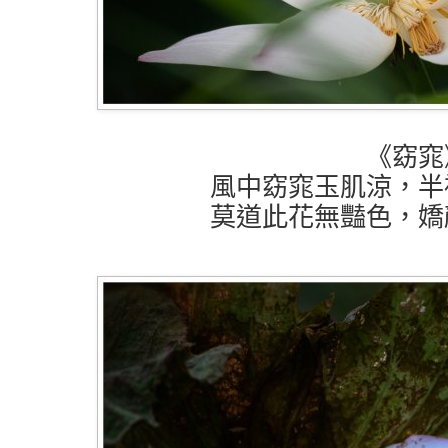
《窈窕
風中窈窕玉肌涼，半
莫道此花無豔色，嬌