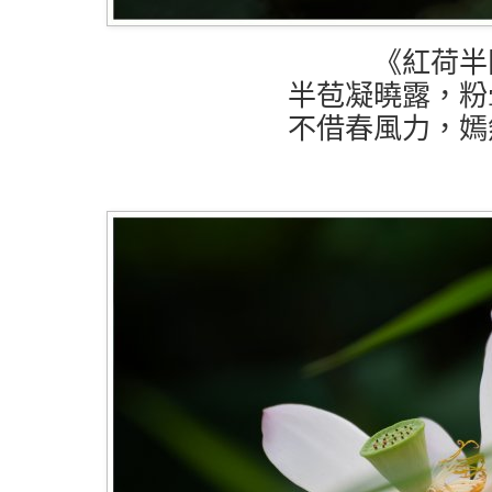
《紅荷半
半苞凝曉露，粉
不借春風力，嫣