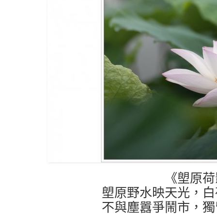
《塱原荷
塱原野水映天光，白
不與塵囂爭鬧市，獨