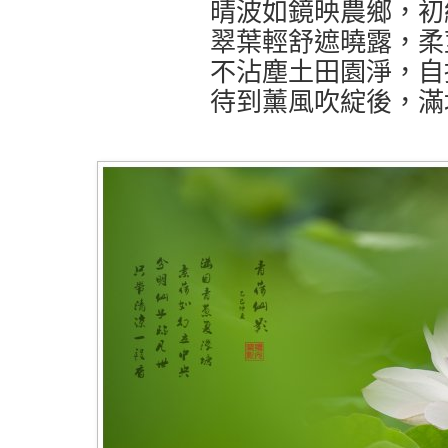
晴波如鏡映農鄉，初
翠葉輕舒遮曉露，柔
不沾塵土田園淨，自
待到薰風吹綻後，滿