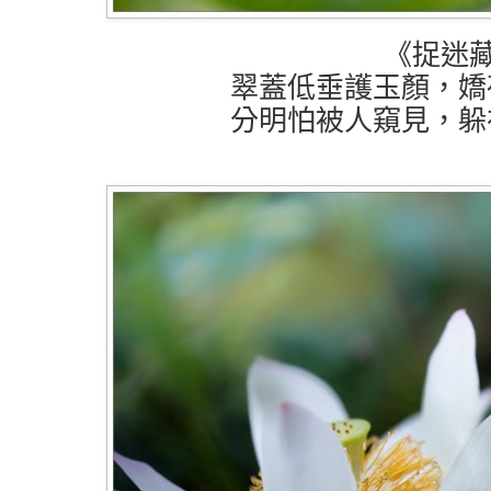
《捉迷藏
翠蓋低垂護玉顏，嬌
分明怕被人窺見，躲