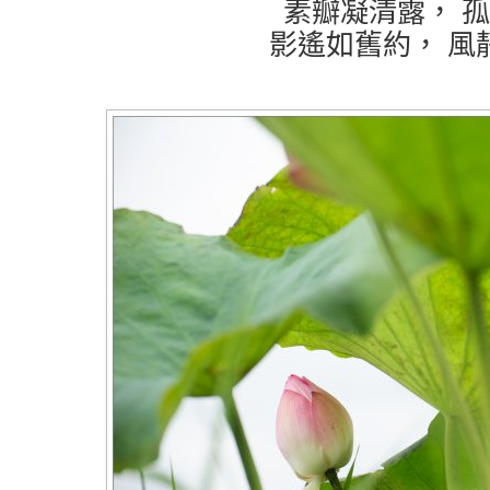
素瓣凝清露， 
影遙如舊約， 風