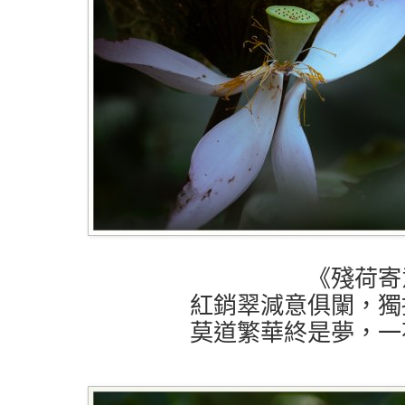
《殘荷寄
紅銷翠減意俱闌，獨
莫道繁華終是夢，一