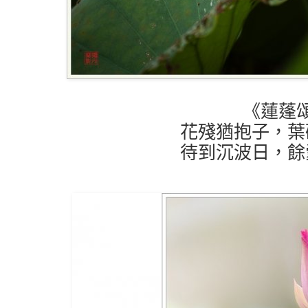
《蓮蓬
花殘猶抱子，葉
待到沉波日，餘