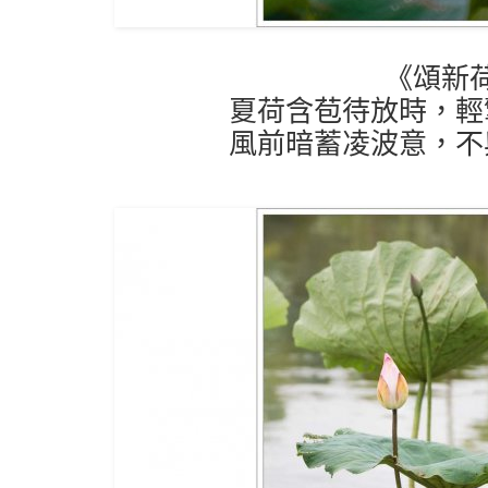
《頌新
夏荷含苞待放時，輕
風前暗蓄凌波意，不