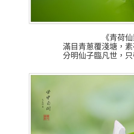
《青荷仙
滿目青蔥覆淺塘，素
分明仙子臨凡世，只