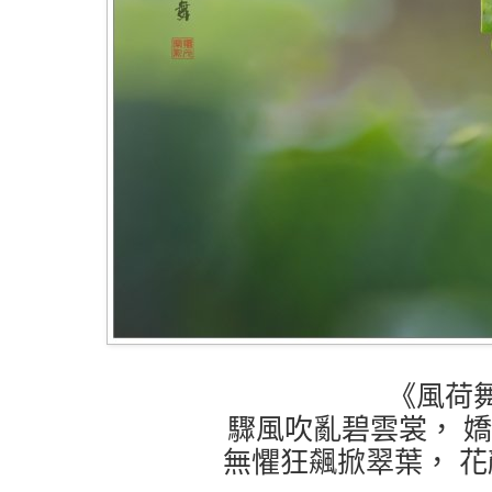
《風荷
驟風吹亂碧雲裳， 
無懼狂飆掀翠葉， 花