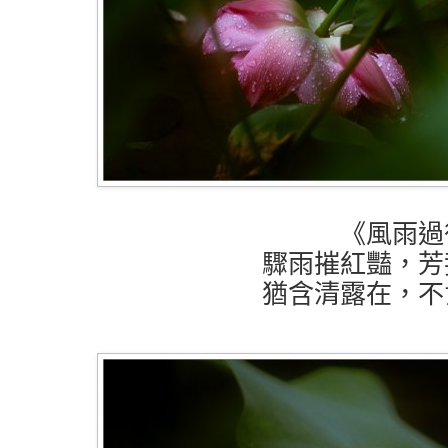
《風雨過
驟雨摧紅豔，芳
猶含清露在，不