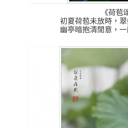
《荷苞
初夏荷苞未放時，翠
幽亭暗抱清閒意，一