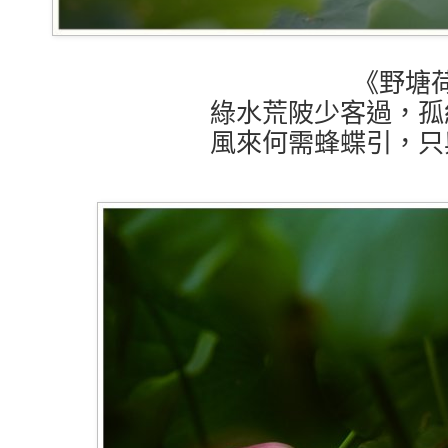
《野塘
綠水荒陂少客過，孤
風來何需蜂蝶引，只