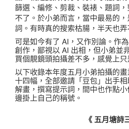
篩選、編修、剪裁、裝裱、題詞，
不了。於小弟而言，當中最易的，
詞。有時真的搜索枯腸，半天也弄
可是如今有了 AI，又作別論。作
創作，鄙視以 AI 出相，但小弟並非
買個靚鏡頭拍攝差不多，感覺上只
以下收錄本年度五月小弟拍攝的畫
十四幅，全部邀請「豆包」出手相
解畫，撰寫提示詞，間中也作點小
邊掛上自己的稱號。
《 五月塘詩