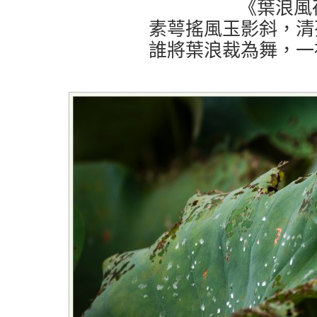
《葉浪風
素萼搖風玉影斜，清
誰將葉浪裁為舞，一