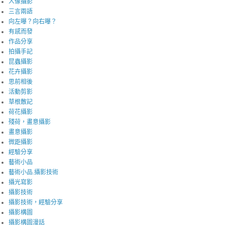
人像攝影
三言兩語
向左曝？向右曝？
有感而發
作品分享
拍攝手記
昆蟲攝影
花卉攝影
思前相後
活動剪影
草根散記
荷花攝影
殘荷，畫意攝影
畫意攝影
微距攝影
經驗分享
藝術小品
藝術小品.攝影技術
攝光寫影
攝影技術
攝影技術，經驗分享
攝影構圖
攝影構圖漫話