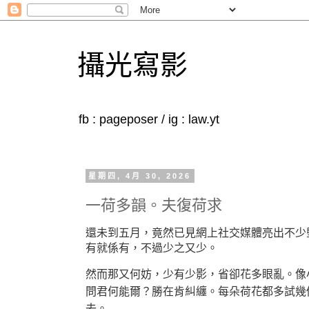
攝光寫影
fb : pageposer / ig : law.yt
星期四, 4月 30, 2026
一荷多韻。夫復荷求
還未到五月，竟然已見網上社交媒體亮出不少
有就係有，不過少之又少。
然而那又何妨，少有少影，省卻花多眼亂。像
問君何能爾？勝在肯糾纏。每朵荷花都多試幾
去。