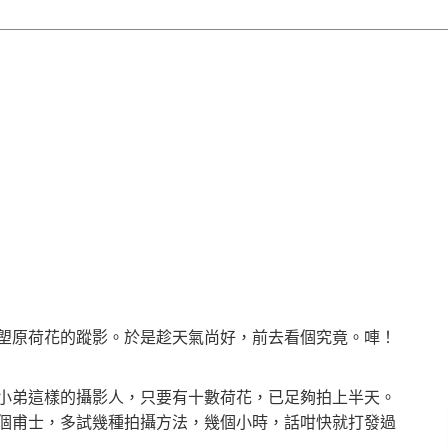
塱原荷花的蹤影。於是趁天氣尚好，前去看個究竟。唓！
小弟這樣的攝影人，只要有十數荷花，已足夠拍上半天。
個甫士，多試幾種拍攝方法，幾個小時，話咁快就打發過