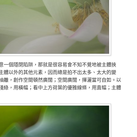
意一個隱閉陷阱，那就是很容易會不知不覺地被主體挾
主體以外的其他元素，因而總是拍不出太多、太大的變
抽離，創作空間頓然廣闊；空間廣闊，揮灑當可自如。以
淺綠，用橫幅；看中上方荷葉的優雅線條，用直幅；主體