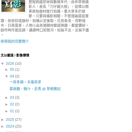
歷程跨越菲林與數碼年代，自命草根攝
影人，善長「刀仔鋸大樹」，習慣以簡
單原始器材進行拍攝，重大意多於細
節。只要與攝影相關，不管理論還是實
踐，技術仰或器材，拍攝以至後製，花鳥魚虫、郊野城
市、日夜風景、人物小品各類題材都感興趣，都愛鑽研。
創作時作風低調，講課時口若懸河，知無不言，言無不盡
。
檢視我的完整簡介
文以載道 / 影像傳情
▼
2026
(10)
►
05
(1)
▼
04
(2)
一荷多韻。夫復荷求
雲吞麵、腩汁、走青 @ 草根散記
►
03
(3)
►
02
(2)
►
01
(2)
►
2025
(27)
►
2024
(25)