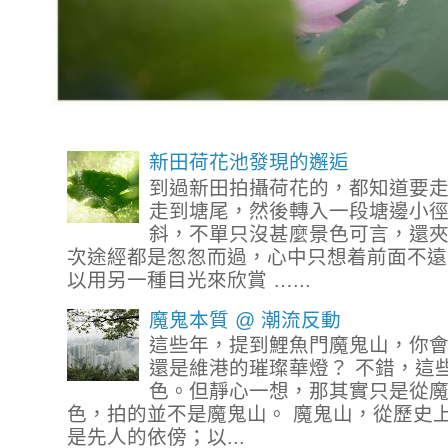
新田荷花池發現的邂逅
到過新田拍攝荷花的，都知道要
走到塘尾，然後轉入一段塘邊小
斜，不單只沒甚麼景色可言，還
次途經都是怱怱而過，心中只想着前面不遠
以用另一種目光來欣賞 …...
魔鬼本質 @ 潮流反動
這些年，提到鯉魚門魔鬼山，你
還是維港的璀璨華燈？ 不錯，這
色。但靜心一想，那其實只是從
色，拍的並不是魔鬼山。 魔鬼山，從歷史
是先人的依傍；以...