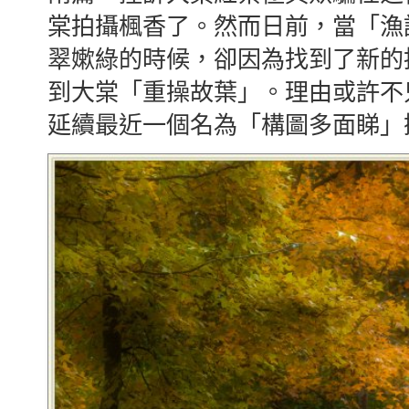
棠拍攝楓香了。然而日前，當「漁
翠嫰綠的時候，卻因為找到了新的
到大棠「重操故葉」。理由或許不
延續最近一個名為「構圖多面睇」