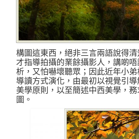
構圖這東西，絕非三言兩語說得清
才指導拍攝的業餘攝影人，講啲唔
析，又怕嚇壞聽眾；因此近年小弟
導讀方式演化，由最初以視覺引導
美學原則，以至簡述中西美學，務
圖。