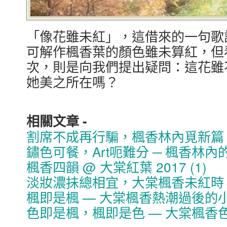
「像花雖未紅」，這借來的一句歌
可解作楓香葉的顏色雖未算紅，但
次，則是向我們提出疑問：這花雖
她美之所在嗎？
相關文章 -
割席不成再行騙，楓香林內覓新篇
鏽色可餐，Art呃難分 ─ 楓香林內
楓香四韻 @ 大棠紅葉 2017 (1)
淡妝濃抺總相宜，大棠楓香未紅時
楓即是楓 — 大棠楓香熱潮過後的
色即是楓，楓即是色 — 大棠楓香