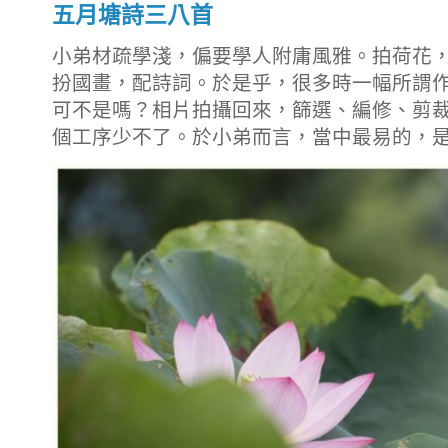
五月塘詩三八首
小弟材疏學淺，偏要學人附庸風雅。拍荷花
扮國畫，配詩詞。於是乎，很多時一幅所謂
可不是嗎？相片拍攝回來，篩選、編修、剪
個工序少不了。於小弟而言，當中最易的，是拍