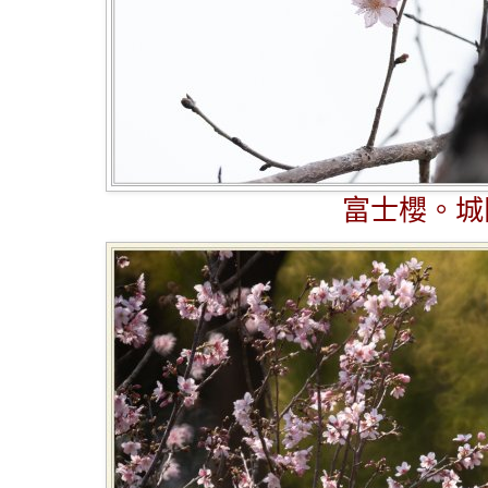
富士櫻。城