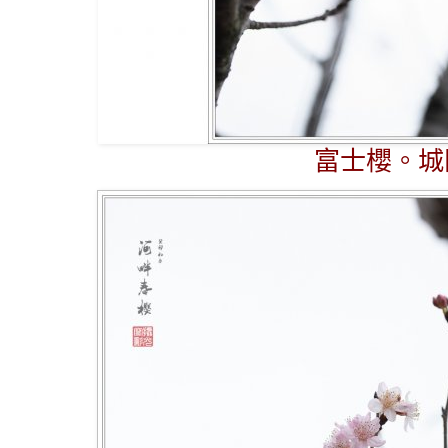
富士櫻。城