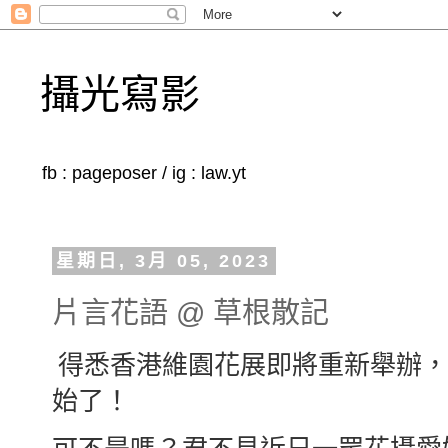
攝光寫影
fb : pageposer / ig : law.yt
星期日, 3月 05, 2023
片言花語 @ 草根散記
得悉香港維園花展即將重新舉辦，
始了！
可不是嗎？君不見近日一眾花攝愛