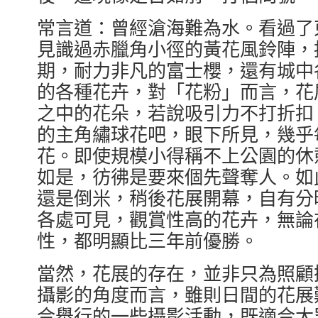
常言道：曾經滄海難為水。看過了
見識過赤臘角小徑的黃花風鈴陣，
期，耐力非凡的富士櫻，還有城中
的各種花卉，對「花粉」而言，花
之中的花朵，若說吸引力不打折扣
的主角繡球花吧，眼下所見，幾乎
花。即使規模小得稱不上公園的休
如是，彷彿是要來個先聲奪人。如
還是倒米，稍後花展開幕，自有分
各處可見，觀賞性高的花卉，無論
性，都明顯比三年前優勝。
當然，花展的存在，並非只為照顧
攝影的角度而言，雖則日間的花展
合舉行的一些攝影活動，既適合大