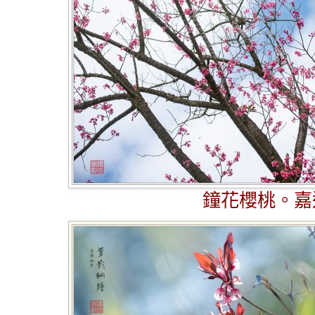
鐘花櫻桃。嘉