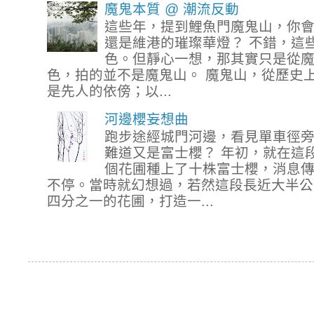
魔鬼本質 @ 潮流反動
這些年，提到鯉魚門魔鬼山，你
還是維港的璀璨華燈？ 不錯，這
色。但靜心一想，那其實只是從
色，拍的並不是魔鬼山。 魔鬼山，從歷史
是先人的依傍；以...
河邊櫻妄想曲
跑步途經城門河邊，看見單車徑
難道又是富士櫻？ 年初，就在這
個花圃種上了十株富士櫻，消息
不停。當時就幻想過，若然這段長近大半公
四分之一的花圃，打造一...