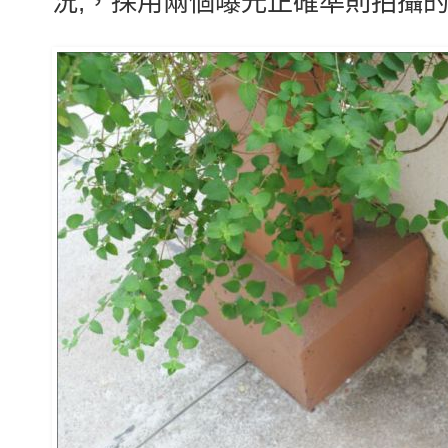
況,，採用兩個曝光正確準則拍攝