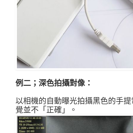
例二；深
色拍攝對像
：
以相機的自動曝光拍攝
黑色的手提
覺並不「正確」。