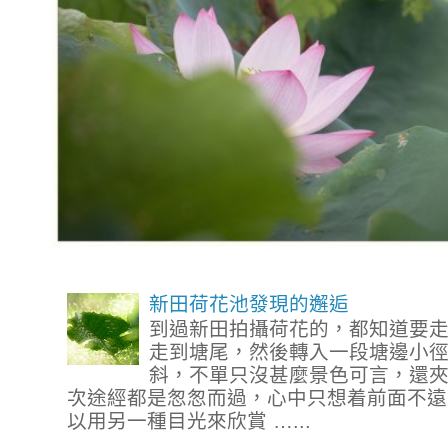
新田荷花池發現的邂逅
到過新田拍攝荷花的，都知道要
走到塘尾，然後轉入一段塘邊小
斜，不單只沒甚麼景色可言，還
次途經都是怱怱而過，心中只想着前面不遠
以用另一種目光來欣賞 …...