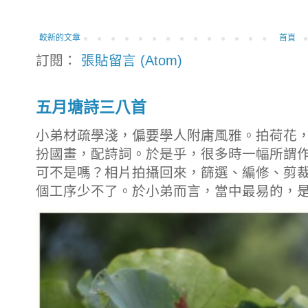
較新的文章
首頁
訂閱：
張貼留言 (Atom)
五月塘詩三八首
小弟材疏學淺，偏要學人附庸風雅。拍荷花
扮國畫，配詩詞。於是乎，很多時一幅所謂
可不是嗎？相片拍攝回來，篩選、編修、剪
個工序少不了。於小弟而言，當中最易的，是拍