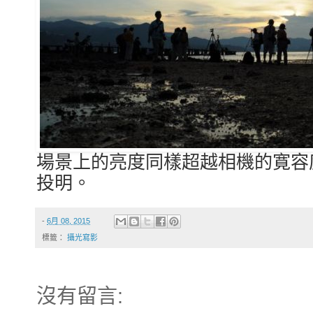
場景上的亮度同樣超越相機的寛容
投明。
-
6月 08, 2015
標籤：
攝光寫影
沒有留言: