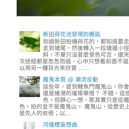
新田荷花池發現的邂逅
到過新田拍攝荷花的，都知道要
走到塘尾，然後轉入一段塘邊小
斜，不單只沒甚麼景色可言，還
次途經都是怱怱而過，心中只想着前面不遠
以用另一種目光來欣賞 …...
魔鬼本質 @ 潮流反動
這些年，提到鯉魚門魔鬼山，你
還是維港的璀璨華燈？ 不錯，這
色。但靜心一想，那其實只是從
色，拍的並不是魔鬼山。 魔鬼山，從歷史
是先人的依傍；以...
河邊櫻妄想曲