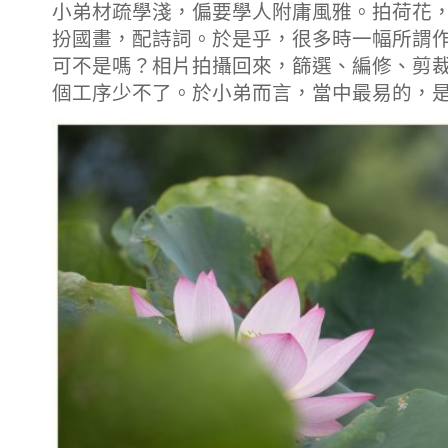
小弟材疏學淺，偏要學人附庸風雅。拍荷花
扮國畫，配詩詞。於是乎，很多時一幅所謂
可不是嗎？相片拍攝回來，篩選、編修、剪
個工序少不了。於小弟而言，當中最易的，是拍