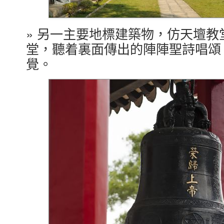
» 另一主要地標建築物，仿天壇
堂，聽着裏面傳出的陣陣聖詩唱頌
覺。