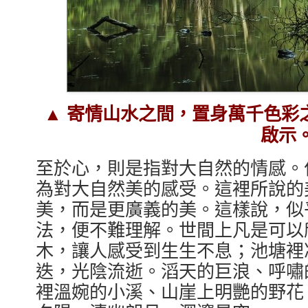
▲ 寄情山水之間，置身萬千色彩
啟示
至於心，則是指對大自然的情感。
為對大自然美的感受。這裡所說的
美，而是更廣義的美。這樣說，似
法，便不難理解。世間上凡是可以
木，讓人感受到生生不息；池塘裡
迭，光陰流逝。滔天的巨浪、呼嘯
裡溫婉的小溪、山崖上明艷的野花