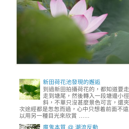
新田荷花池發現的邂逅
到過新田拍攝荷花的，都知道要
走到塘尾，然後轉入一段塘邊小
斜，不單只沒甚麼景色可言，還
次途經都是怱怱而過，心中只想着前面不遠
以用另一種目光來欣賞 …...
魔鬼本質 @ 潮流反動