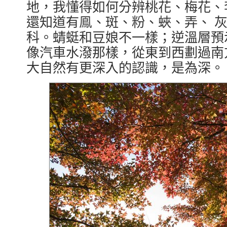
地，我懂得如何分辨桃花、梅花、
還知道有鳯、斑、粉、蛺、弄、 
科。蜻蜓和豆娘不一樣；逆溫層預
像汽車水潑那樣，從東到西劃過南方的天
大自然有更深入的認識，是為深。