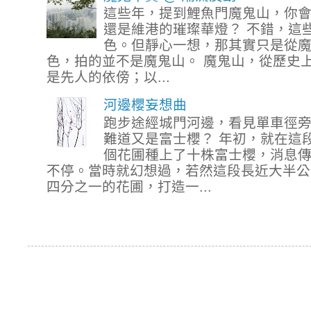
這些年，提到鯉魚門魔鬼山，你
還是維港的璀璨華燈？ 不錯，這
色。但靜心一想，那其實只是從
色，拍的並不是魔鬼山。 魔鬼山，從歷史
是先人的依傍；以...
河邊櫻妄想曲
跑步途經城門河邊，看見單車徑
難道又是富士櫻？ 年初，就在這
個花圃種上了十株富士櫻，消息
不停。當時就幻想過，若然這段長近大半公
四分之一的花圃，打造一...