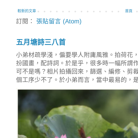
較新的文章
首頁
訂閱：
張貼留言 (Atom)
五月塘詩三八首
小弟材疏學淺，偏要學人附庸風雅。拍荷花
扮國畫，配詩詞。於是乎，很多時一幅所謂
可不是嗎？相片拍攝回來，篩選、編修、剪
個工序少不了。於小弟而言，當中最易的，是拍