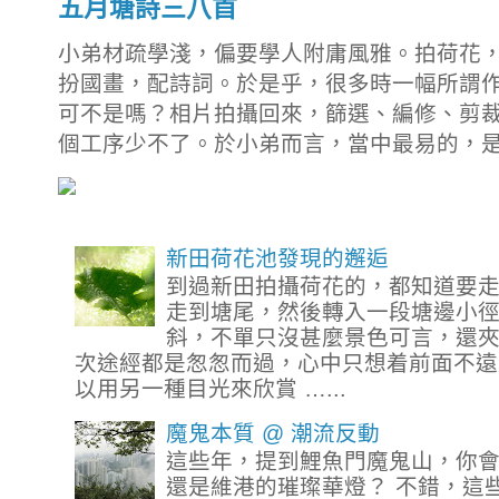
五月塘詩三八首
小弟材疏學淺，偏要學人附庸風雅。拍荷花
扮國畫，配詩詞。於是乎，很多時一幅所謂
可不是嗎？相片拍攝回來，篩選、編修、剪
個工序少不了。於小弟而言，當中最易的，是拍
新田荷花池發現的邂逅
到過新田拍攝荷花的，都知道要
走到塘尾，然後轉入一段塘邊小
斜，不單只沒甚麼景色可言，還
次途經都是怱怱而過，心中只想着前面不遠
以用另一種目光來欣賞 …...
魔鬼本質 @ 潮流反動
這些年，提到鯉魚門魔鬼山，你
還是維港的璀璨華燈？ 不錯，這