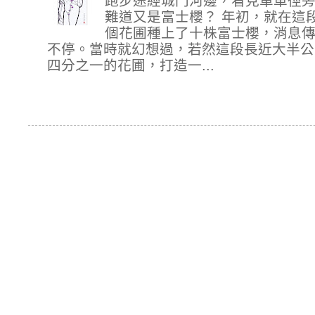
跑步途經城門河邊，看見單車徑
難道又是富士櫻？ 年初，就在這
個花圃種上了十株富士櫻，消息
不停。當時就幻想過，若然這段長近大半公
四分之一的花圃，打造一...