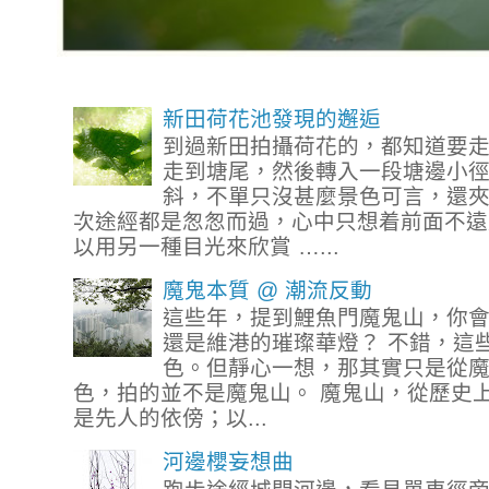
新田荷花池發現的邂逅
到過新田拍攝荷花的，都知道要
走到塘尾，然後轉入一段塘邊小
斜，不單只沒甚麼景色可言，還
次途經都是怱怱而過，心中只想着前面不遠
以用另一種目光來欣賞 …...
魔鬼本質 @ 潮流反動
這些年，提到鯉魚門魔鬼山，你
還是維港的璀璨華燈？ 不錯，這
色。但靜心一想，那其實只是從
色，拍的並不是魔鬼山。 魔鬼山，從歷史
是先人的依傍；以...
河邊櫻妄想曲