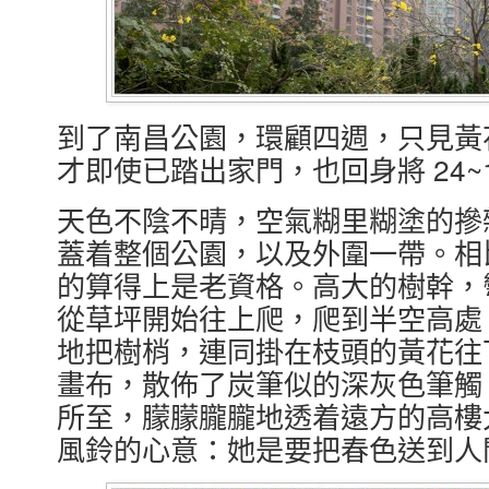
到了南昌公園，環顧四週，只見黃
才即使已踏出家門，也回身將 24~
天色不陰不晴，空氣糊里糊塗的摻
蓋着整個公園，以及外圍一帶。相
的算得上是老資格。高大的樹幹，
從草坪開始往上爬，爬到半空高處
地把樹梢，連同掛在枝頭的黃花往
畫布，散佈了炭筆似的深灰色筆觸
所至，朦朦朧朧地透着遠方的高樓
風鈴的心意：她是要把春色送到人