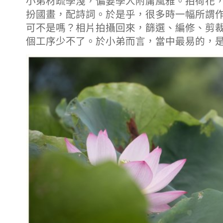
小弟材疏學淺，偏要學人附庸風雅。拍荷花
扮國畫，配詩詞。於是乎，很多時一幅所謂
可不是嗎？相片拍攝回來，篩選、編修、剪
個工序少不了。於小弟而言，當中最易的，是拍