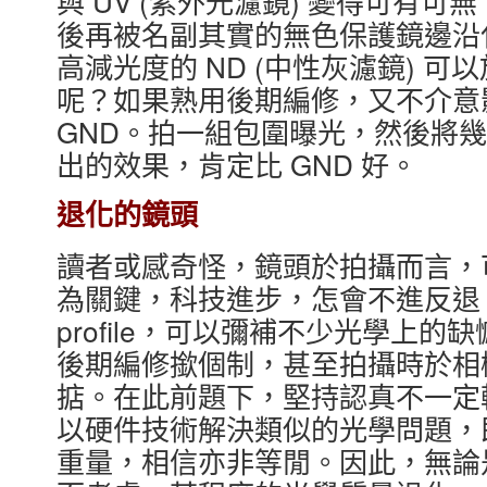
與 UV (紫外光濾鏡) 變得可有
後再被名副其實的無色保護鏡邊沿
高減光度的 ND (中性灰濾鏡) 可以
呢？如果熟用後期編修，又不介意
GND。拍一組包圍曝光，然後將
出的效果，肯定比 GND 好。
退化的鏡頭
讀者或感奇怪，鏡頭於拍攝而言，
為關鍵，科技進步，怎會不進反退
profile，可以彌補不少光學上
後期編修撳個制，甚至拍攝時於相
掂。在此前題下，堅持認真不一定
以硬件技術解決類似的光學問題，
重量，相信亦非等閒。因此，無論