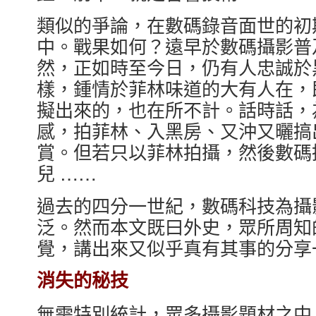
類似的爭論，在數碼錄音面世的初期，
中。戰果如何？遠早於數碼攝影普
然，正如時至今日，仍有人忠誠於黑膠碟
樣，鍾情於菲林味道的大有人在，
擬出來的，也在所不計。話時話，
感，拍菲林、入黑房、又沖又曬搞
賞。但若只以菲林拍攝，然後數碼
兒 ……
過去的四分一世紀，數碼科技為攝
泛。然而本文既曰外史，眾所周知
覺，講出來又似乎真有其事的分享
消失的秘技
無需特別統計，眾多攝影題材之中