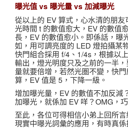
曝光值 vs 曝光量 vs 加減曝光
從以上的 EV 算式，心水清的朋
光時間 t 的數值愈大，EV 的數
長，EV 的數值愈小。即係話，曝
如，用可調亮度的 LED 燈拍攝某
快門組合採用 f/4、1/4s，根據以上
輸出，燈光明度只及之前的一半，
量就要倍增，若然光圏不變，快門應
算，EV 值是 5，下降一級。
增加曝光量，EV 的數值不加反減
加曝光，就係加 EV 咩？OMG，
至此，各位可得相信小弟上回所言
現實中曝光詞彙的應用，有時真係搞