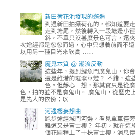
新田荷花池發現的邂逅
到過新田拍攝荷花的，都知道要
走到塘尾，然後轉入一段塘邊小
斜，不單只沒甚麼景色可言，還
次途經都是怱怱而過，心中只想着前面不遠
以用另一種目光來欣賞 …...
魔鬼本質 @ 潮流反動
這些年，提到鯉魚門魔鬼山，你
還是維港的璀璨華燈？ 不錯，這
色。但靜心一想，那其實只是從
色，拍的並不是魔鬼山。 魔鬼山，從歷史
是先人的依傍；以...
河邊櫻妄想曲
跑步途經城門河邊，看見單車徑
難道又是富士櫻？ 年初，就在這
個花圃種上了十株富士櫻，消息