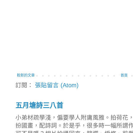
較新的文章
首頁
訂閱：
張貼留言 (Atom)
五月塘詩三八首
小弟材疏學淺，偏要學人附庸風雅。拍荷花
扮國畫，配詩詞。於是乎，很多時一幅所謂