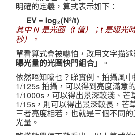
明確的定義，算式表示如下：
EV = log₂(N²/t)
其中 N 是光圈（f 值）；t 是曝
秒）。
單看算式會被嚇怕，改用文字描述
。
曝光量的光圏快門組合」
依然唔知噏乜？睇實例。拍攝風中搖
1/125s 拍攝，可以得到亮度滿意的影
1/1000s，可以得出景深較淺、芒
1/15s，則可以得出景深較長，
三者亮度相若，也就是三個不同的
光量。