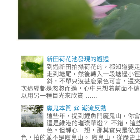
新田荷花池發現的邂逅
到過新田拍攝荷花的，都知道要
走到塘尾，然後轉入一段塘邊小
斜，不單只沒甚麼景色可言，還
次途經都是怱怱而過，心中只想着前面不遠
以用另一種目光來欣賞 …...
魔鬼本質 @ 潮流反動
這些年，提到鯉魚門魔鬼山，你
還是維港的璀璨華燈？ 不錯，這
色。但靜心一想，那其實只是從
色，拍的並不是魔鬼山。 魔鬼山，從歷史