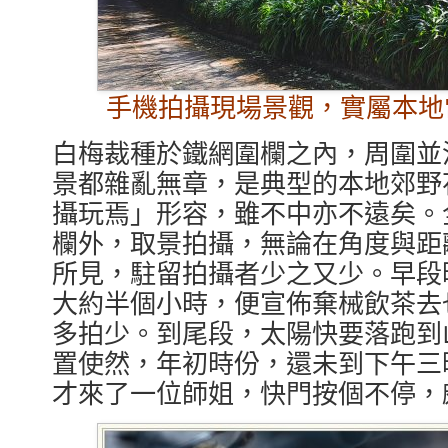
手機拍攝現場景觀，實屬本地
白梅裁種於鐵網圍欄之內，周圍並
景都雜亂無章，是典型的本地郊野
攝玩焉」形容，雖不中亦不遠矣。
欄外，取景拍攝，無論在角度與距
所見，駐留拍攝者少之又少。早段
大約半個小時，便宣佈棄械飲茶去
多拍少。到尾段，太陽快要落跑到
置使然，年初時份，還未到下午三
才來了一位師姐，快門按個不停，