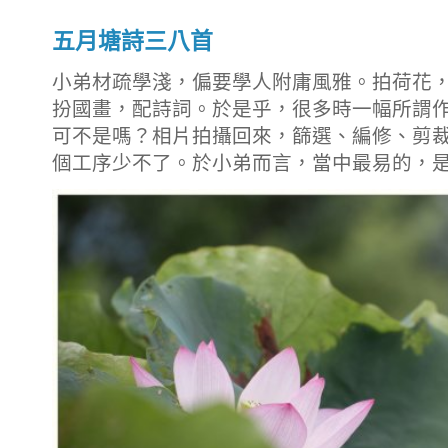
五月塘詩三八首
小弟材疏學淺，偏要學人附庸風雅。拍荷花
扮國畫，配詩詞。於是乎，很多時一幅所謂
可不是嗎？相片拍攝回來，篩選、編修、剪
個工序少不了。於小弟而言，當中最易的，是拍