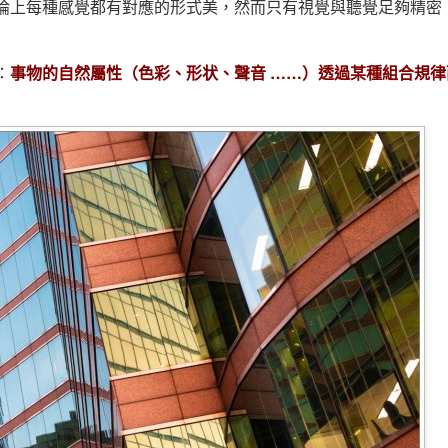
論上每種感覺都有對應的形式美，然而只有視覺與聽覺足夠精密
：
事物的自然屬性（色彩、形状、聲音 ……）透過某種組合規律