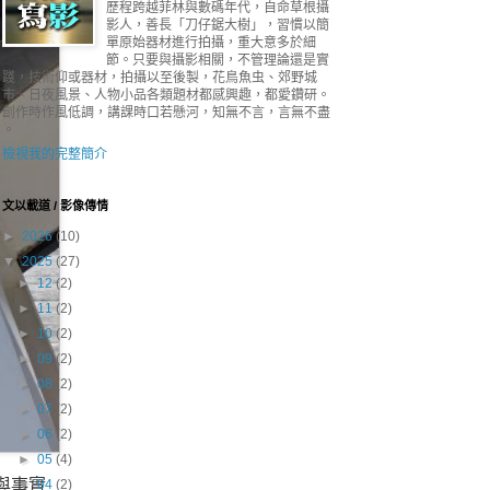
歷程跨越菲林與數碼年代，自命草根攝
影人，善長「刀仔鋸大樹」，習慣以簡
單原始器材進行拍攝，重大意多於細
節。只要與攝影相關，不管理論還是實
踐，技術仰或器材，拍攝以至後製，花鳥魚虫、郊野城
市、日夜風景、人物小品各類題材都感興趣，都愛鑽研。
創作時作風低調，講課時口若懸河，知無不言，言無不盡
。
檢視我的完整簡介
文以載道 / 影像傳情
►
2026
(10)
▼
2025
(27)
►
12
(2)
►
11
(2)
►
10
(2)
►
09
(2)
►
08
(2)
►
07
(2)
►
06
(2)
►
05
(4)
與事實
▼
04
(2)