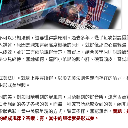
不可以只知法則，還要懂得講原則。過去多年，幾乎每次討論攝
入講述，原因是深知這類高度概括的原則，就好像那些心靈雞湯
見成效，並非三言兩語說得清楚。事實上，結合美學原則討論攝
是少見經傳。無論如何，這回小弟是的起心肝、硬着頭皮，嘗試
式美法則。就網上搜尋所得，以形式美法則名義而存在的論述，
由形式美說起。
同的美。例如眼晴看到的靚風景，耳朵聽到的好音樂，還有舌頭
日夢想到的各式各樣的美。而每一種感官所能感受到的美，絕非
形狀色彩，當中美感呈現的方式，豐富多樣，無窮無盡。
問題：
的組成規律？答案：有，當中的規律就是形式美。