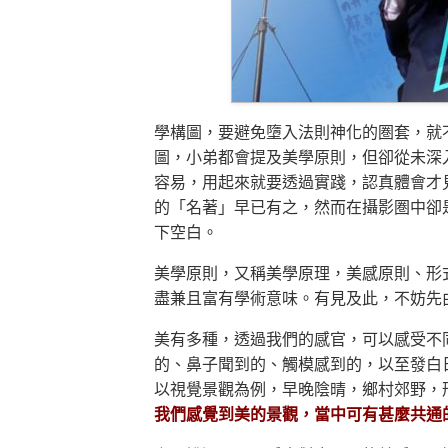
學構圖，要避免墮入法則神化的圏套，就
圖，小弟都會提及美學原則，但卻從未深
容易，用起來就要透過實踐，認真體會才
的「名著」早已有之，然而在攝影圏中卻
下空白。
美學原則，又稱美學原理，美感原則、形
盡兼且富有學術意味。有見及此，不妨先
美有多種，透過我們的感官，可以感受不
的、鼻子聞到的、觸模感到的，以至發白
以視覺景觀為例，早晚陰晴，鄉村郊野，
我們感覺到美的景觀，當中可有甚麼共通