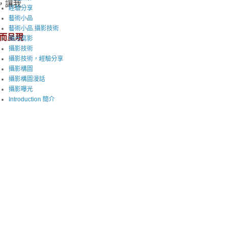
，讓我
經驗分享
藝術小品
藝術小品.攝影技術
而呈現
攝光寫影
攝影技術
攝影技術，經驗分享
攝影構圖
攝影構圖漫話
攝影曝光
Introduction 簡介