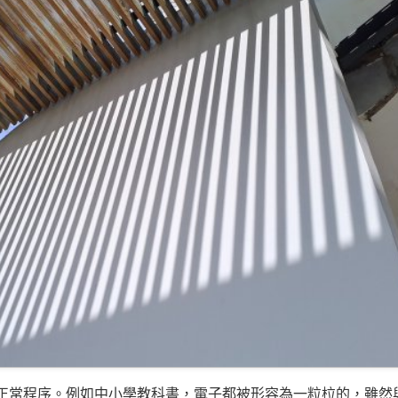
正常程序。例如中小學教科書，電子都被形容為一粒柆的，雖然