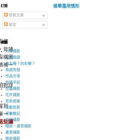
檢舉濫用情形
訂閱
發表文章
留言
影構
標籤
，背誦
人像攝影
影構圖
三言兩語
填補一
向左曝？向右曝？
有感而發
作品分享
拍攝手記
相對詳
昆蟲攝影
花卉攝影
思前相後
嘗到
活動剪影
單一。
草根散記
這些讓
荷花攝影
殘荷，畫意攝影
畫意攝影
微距攝影