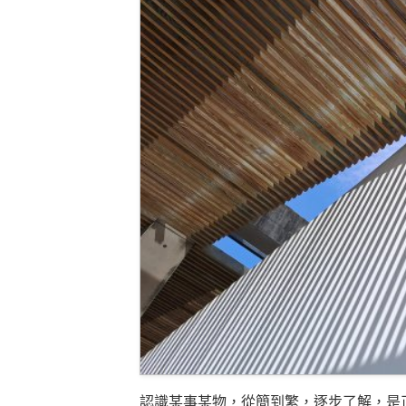
認識某事某物，從簡到繁，逐步了解，是