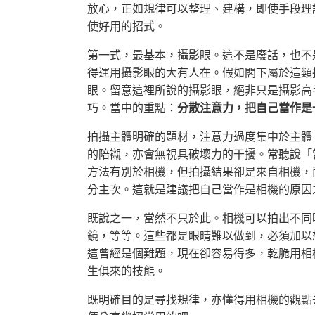
放心，正如規律可以整理、建構，即使手段理
使好用的招式。
第一式，最基本，攝影眼。這不是廢話，也不
得運用攝影眼的大有人在。假如閣下屬於這類
眼。留意這裡所說的攝影眼，絕非只是攝影高
巧。當中的重點：
分散注意力，把自己當作是
拍攝主體明確的題材，注意力過度集中於主體
的陪襯，亦會無視具破壞力的干擾。常聽說「
方法有別於相機，但拍攝結果卻是來自相機，
分主次。這就是建議把自己當作是相機的原因
既說之一，當然不只於此。相機可以拍出不同
鏡，等等。這些都是眼晴難以做到，必須加以
這曾經是個難題，現在卻容易得多，乾脆用相
生俱來的技能。
既明確目的是尋找規律，亦懂得用相機的觀點