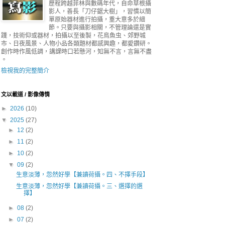
歷程跨越菲林與數碼年代，自命草根攝
影人，善長「刀仔鋸大樹」，習慣以簡
單原始器材進行拍攝，重大意多於細
節。只要與攝影相關，不管理論還是實
踐，技術仰或器材，拍攝以至後製，花鳥魚虫、郊野城
市、日夜風景、人物小品各類題材都感興趣，都愛鑽研。
創作時作風低調，講課時口若懸河，知無不言，言無不盡
。
檢視我的完整簡介
文以載道 / 影像傳情
►
2026
(10)
▼
2025
(27)
►
12
(2)
►
11
(2)
►
10
(2)
▼
09
(2)
生意淡薄，忽然好學【兼讀荷攝。四、不擇手段】
生意淡薄，忽然好學【兼讀荷攝。三、選擇的選
擇】
►
08
(2)
►
07
(2)