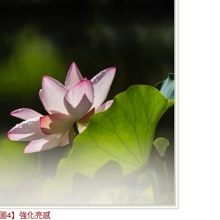
圖4】強化亮感