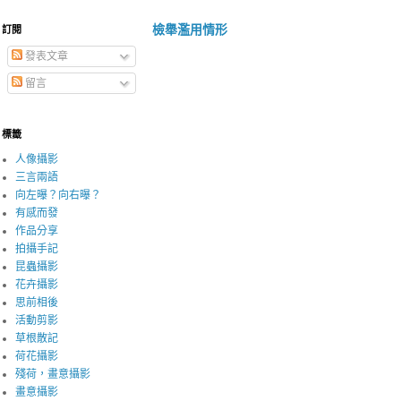
檢舉濫用情形
訂閱
發表文章
留言
標籤
人像攝影
三言兩語
向左曝？向右曝？
有感而發
作品分享
拍攝手記
昆蟲攝影
花卉攝影
思前相後
活動剪影
草根散記
荷花攝影
殘荷，畫意攝影
畫意攝影