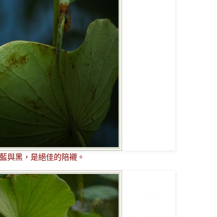
景藍與黑，是絕佳的陪襯。