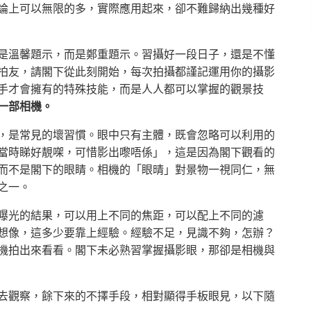
論上可以無限的多，實際應用起來，卻不難歸納出幾種好
是溫馨題示，而是鄭重題示。習攝好一段日子，還是不懂
拍友，請閣下從此刻開始，每次拍攝都謹記運用你的攝影
手才會擁有的特殊技能，而是人人都可以掌握的觀景技
一部相機。
，是常見的壞習慣。眼中只有主體，既會忽略可以利用的
當時睇好靚㗎，可惜影出嚟唔係」，這是因為閣下觀看的
而不是閣下的眼睛。相機的「眼晴」對景物一視同仁，無
之一。
曝光的結果，可以用上不同的焦距，可以配上不同的濾
想像，這多少要靠上經驗。經驗不足，見識不夠，怎辦？
機拍出來看看。閣下未必熟習掌握攝影眼，那卻是相機與
去觀察，餘下來的不擇手段，相對顯得手板眼見，以下隨