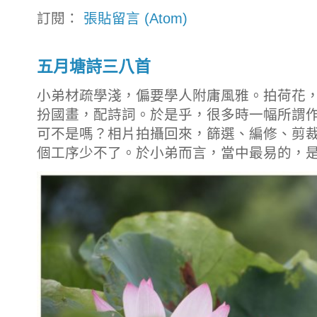
訂閱：
張貼留言 (Atom)
五月塘詩三八首
小弟材疏學淺，偏要學人附庸風雅。拍荷花
扮國畫，配詩詞。於是乎，很多時一幅所謂
可不是嗎？相片拍攝回來，篩選、編修、剪
個工序少不了。於小弟而言，當中最易的，是拍