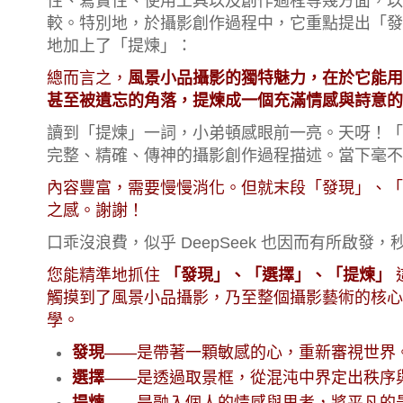
性、寫實性、使用工具以及創作過程等幾方面，以
較。特別地，於攝影創作過程中，它重點提出「發
地加上了「提煉」：
總而言之，
風景小品攝影的獨特魅力，在於它能用
甚至被遺忘的角落，提煉成一個充滿情感與詩意的
讀到「提煉」一詞，小弟頓感眼前一亮。天呀！「
完整、精確、傳神的攝影創作過程描述。當下毫不
內容豐富，需要慢慢消化。但就末段「發現」、「
之感。謝謝！
口乖沒浪費，似乎 DeepSeek 也因而有所啟發，
您能精準地抓住
「發現」、「選擇」、「提煉」
觸摸到了風景小品攝影，乃至整個攝影藝術的核心
學。
發現
——是帶著一顆敏感的心，重新審視世界
選擇
——是透過取景框，從混沌中界定出秩序
提煉
——是融入個人的情感與思考，將平凡的