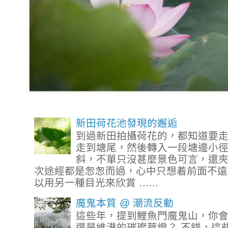
新田荷花池發現的邂逅
到過新田拍攝荷花的，都知道要
走到塘尾，然後轉入一段塘邊小
斜，不單只沒甚麼景色可言，還
次途經都是怱怱而過，心中只想着前面不遠
以用另一種目光來欣賞 …...
魔鬼本質 @ 潮流反動
這些年，提到鯉魚門魔鬼山，你
還是維港的璀璨華燈？ 不錯，這