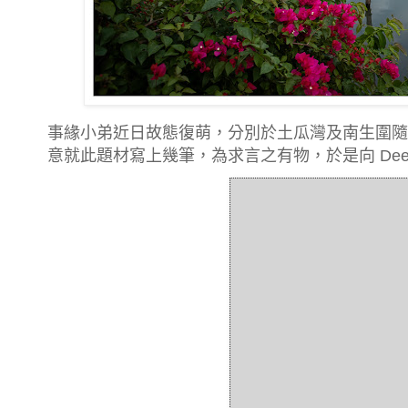
事緣小弟近日故態復萌，分別於土瓜灣及南生圍隨
意就此題材寫上幾筆，為求言之有物，於是向 Deep