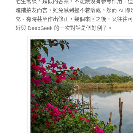
老生常談。類似的答案，不能說沒有參考作用，但
進階拍友而言，難免感到搔不着癢處。然而 AI 即
充、有時甚至作出修正，幾個來回之後，又往往可
近與 DeepSeek 的一次對話是個好例子。