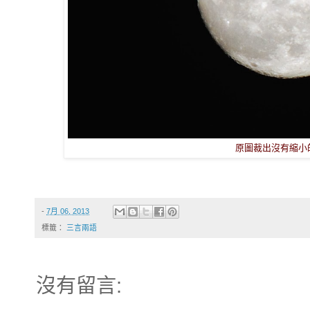
原圖裁出沒有縮小
-
7月 06, 2013
標籤：
三言兩語
沒有留言: