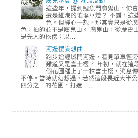
魔鬼本質 @ 潮流反動
這些年，提到鯉魚門魔鬼山，你
還是維港的璀璨華燈？ 不錯，這
色。但靜心一想，那其實只是從
色，拍的並不是魔鬼山。 魔鬼山，從歷史
是先人的依傍；以...
河邊櫻妄想曲
跑步途經城門河邊，看見單車徑
難道又是富士櫻？ 年初，就在這
個花圃種上了十株富士櫻，消息
不停。當時就幻想過，若然這段長近大半公
四分之一的花圃，打造一...