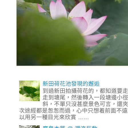
新田荷花池發現的邂逅
到過新田拍攝荷花的，都知道要
走到塘尾，然後轉入一段塘邊小
斜，不單只沒甚麼景色可言，還
次途經都是怱怱而過，心中只想着前面不遠
以用另一種目光來欣賞 …...