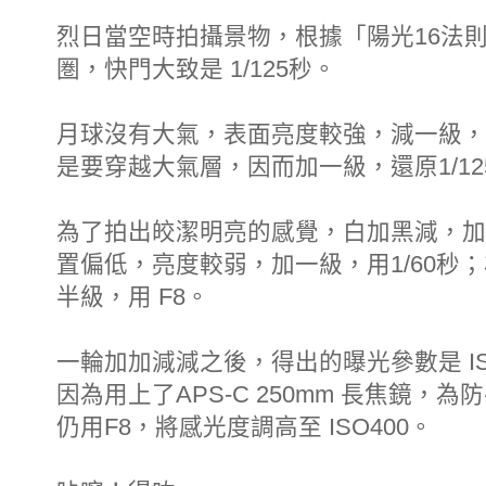
烈日當空時拍攝景物，根據「陽光16法則」，若
圏，快門大致是 1/125秒。
月球沒有大氣，表面亮度較強，減一級，用
是要穿越大氣層，因而加一級，還原1/12
為了拍出皎潔明亮的感覺，白加黑減，加級
置偏低，亮度較弱，加一級，用1/60秒
半級，用 F8。
一輪加加減減之後，得出的曝光參數是 ISO
因為用上了APS-C 250mm 長焦鏡，為
仍用F8，將感光度調高至 ISO400。