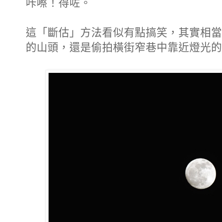
咔嚓！得咗。
這「斷估」方法看似有點搞笑，其實相當
的山頭，還是偷拍橫街窄巷中靠近燈光的