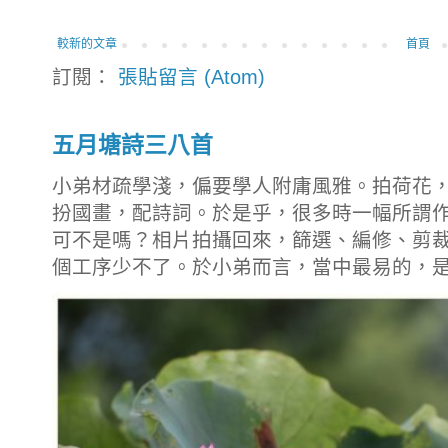
較新的文章
首頁
訂閱：
張貼留言 (Atom)
五月塘詩三八首
小弟材疏學淺，偏要學人附庸風雅。拍荷花
扮國畫，配詩詞。於是乎，很多時一幅所謂
可不是嗎？相片拍攝回來，篩選、編修、剪
個工序少不了。於小弟而言，當中最易的，是拍