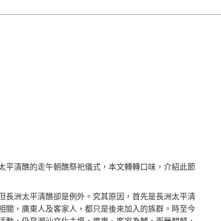
太平清醮的走午朝醮祭祀儀式，本文轉轉口味，介紹此節
但長洲太平清醮卻是例外。究其原因，首先是長洲太平清
相關，廣東人及客家人，都只是後來加入的族群。時至今
活動，仍是潮汕文化主導，廣東、客家為輔。而舞麒麟，