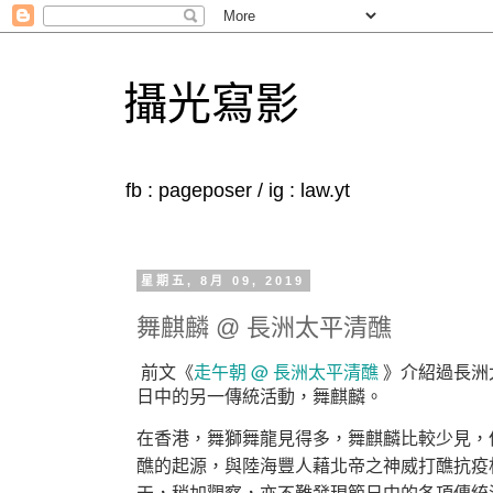
攝光寫影
fb : pageposer / ig : law.yt
星期五, 8月 09, 2019
舞麒麟 @ 長洲太平清醮
走午朝 @ 長洲太平清醮
前文《
》介紹過長洲
日中的另一傳統活動，舞麒麟。
在香港，舞獅舞龍見得多，舞麒麟比較少見，
醮的起源，與陸海豐人藉北帝之神威打醮抗疫
天，稍加觀察，亦不難發現節日中的各項傳統