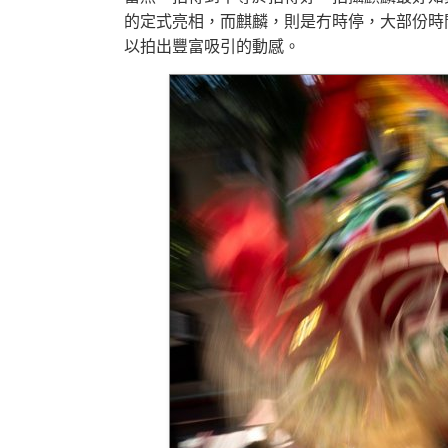
的定式亮相，而麒麟，則是冇時停，大部份時
以拍出豐富吸引的動感。