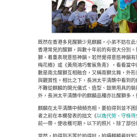
既然在香港多見醒獅少見麒麟，小弟不妨在此
香港常見的醒獅，與數十年前的有很大分別。
獅，着重表現意態神韻。若然覺得意態神韻有點抽
梅花樁》或《黃飛鴻巧奪鯊魚青》，看看當中
數是南北醒獅互相融合，又稱南獅北舞，外形
與觀賞性。相比之下，長洲太平清醮中看到的
不難從麒麟的開光儀式、造型、鼓樂用具的裝
外，長洲太平清醮中的麒麟品種亦比醒獅多，
麒麟在太平清醮中頻頻亮相，要拍得到並不困
者之前在本欄發表的拙文《
以逸代勞、守株待兔 
前一帶，便收穫可期。以下的照片，除了部份
當然，拍得到不等於拍得好，拍攝麒麟最好知