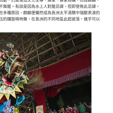
不舞龍。有說是因為水上人對龍忌諱，但即使無此忌諱，
合多種原因，麒麟便儼然成為長洲太平清醮中瑞獸表演的
伍的鑼鼓嗩吶聲，在長洲的不同地區此起彼落，幾乎可以