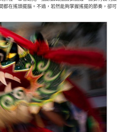
間都在搖頭擺腦。不過，若然能夠掌握搖擺的節奏，卻可