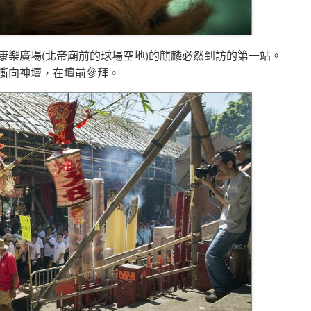
康樂廣場(北帝廟前的球場空地)的麒麟必然到訪的第一站。
衝向神壇，在壇前參拜。