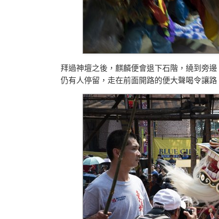
拜過神壇之後，麒麟便會退下石階，繞到旁邊
仍有人停留，走在前面開路的便大聲喝令讓路