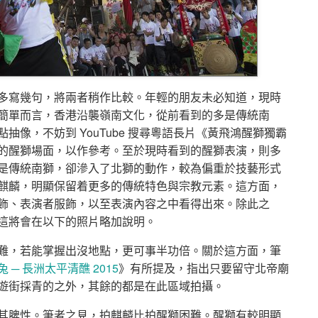
多寫幾句，將兩者稍作比較。年輕的朋友未必知道，現時
簡單而言，香港沿襲嶺南文化，從前看到的多是傳統南
像，不妨到 YouTube 搜尋粵語長片《黃飛鴻醒獅獨霸
的醒獅場面，以作參考。至於現時看到的醒獅表演，則多
是傳統南獅，卻滲入了北獅的動作，較為偏重於技藝形式
麒麟，明顯保留着更多的傳統特色與宗教元素。這方面，
飾、表演者服飾，以至表演內容之中看得出來。除此之
這將會在以下的照片略加說明。
難，若能掌握出沒地點，更可事半功倍。關於這方面，筆
─ 長洲太平清醮 2015
》有所提及，指出只要留守北帝廟
遊街採青的之外，其餘的都是在此區域拍攝。
其脾性。筆者之見，拍麒麟比拍醒獅困難。醒獅有較明顯