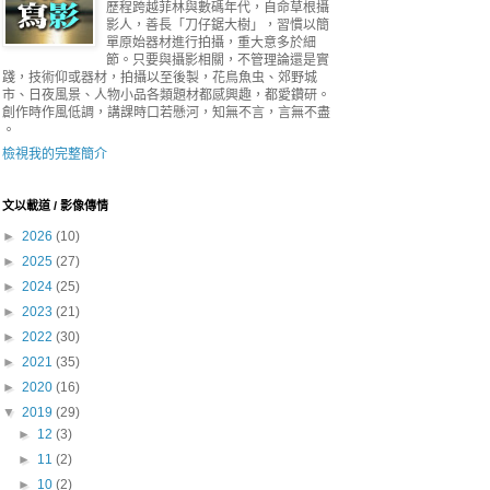
歷程跨越菲林與數碼年代，自命草根攝
影人，善長「刀仔鋸大樹」，習慣以簡
單原始器材進行拍攝，重大意多於細
節。只要與攝影相關，不管理論還是實
踐，技術仰或器材，拍攝以至後製，花鳥魚虫、郊野城
市、日夜風景、人物小品各類題材都感興趣，都愛鑽研。
創作時作風低調，講課時口若懸河，知無不言，言無不盡
。
檢視我的完整簡介
文以載道 / 影像傳情
►
2026
(10)
►
2025
(27)
►
2024
(25)
►
2023
(21)
►
2022
(30)
►
2021
(35)
►
2020
(16)
▼
2019
(29)
►
12
(3)
►
11
(2)
►
10
(2)