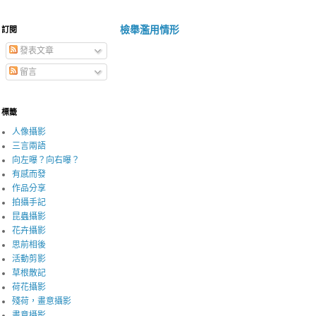
檢舉濫用情形
訂閱
發表文章
留言
標籤
人像攝影
三言兩語
向左曝？向右曝？
有感而發
作品分享
拍攝手記
昆蟲攝影
花卉攝影
思前相後
活動剪影
草根散記
荷花攝影
殘荷，畫意攝影
畫意攝影