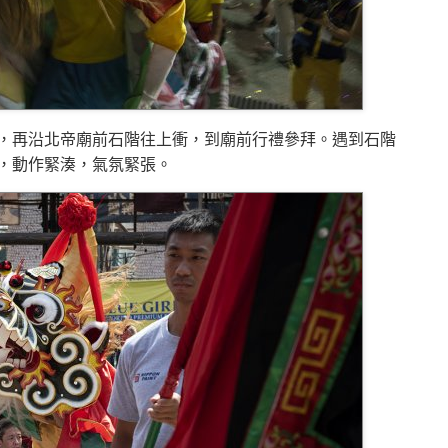
，再沿北帝廟前石階往上衝，到廟前行禮參拜。遇到石階
，動作緊湊，氣氛緊張。