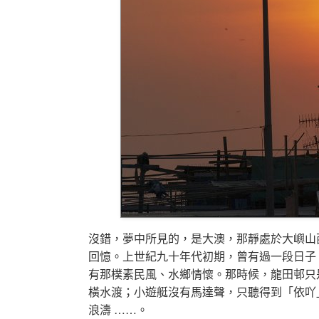
沒錯，夢中所見的，是大澳，那靜處於大嶼山
回憶。上世紀九十年代初期，曾有過一段日子
有那樸素民風、水鄉情懷。那時候，龍田邨只
橫水渡；小遊艇沒有馬達聲，只聽得到「依吖
浪濤 ……。