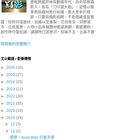
歷程跨越菲林與數碼年代，自命草根攝
影人，善長「刀仔鋸大樹」，習慣以簡
單原始器材進行拍攝，重大意多於細
節。只要與攝影相關，不管理論還是實
踐，技術仰或器材，拍攝以至後製，花鳥魚虫、郊野城
市、日夜風景、人物小品各類題材都感興趣，都愛鑽研。
創作時作風低調，講課時口若懸河，知無不言，言無不盡
。
檢視我的完整簡介
文以載道 / 影像傳情
►
2026
(10)
►
2025
(27)
►
2024
(25)
►
2023
(21)
►
2022
(30)
►
2021
(35)
►
2020
(16)
▼
2019
(29)
►
12
(3)
▼
11
(2)
塱原，more than 打雀天堂