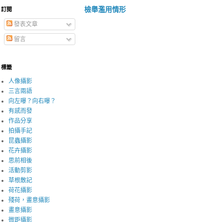
檢舉濫用情形
訂閱
發表文章
留言
標籤
人像攝影
三言兩語
向左曝？向右曝？
有感而發
作品分享
拍攝手記
昆蟲攝影
花卉攝影
思前相後
活動剪影
草根散記
荷花攝影
殘荷，畫意攝影
畫意攝影
微距攝影