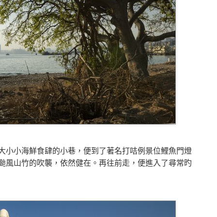
大小小海鮮食肆的小巷，便到了著名打咭例景位鯉魚門燈
颱風山竹的吹襲，依然健在。再往前走，便進入了尋常旳