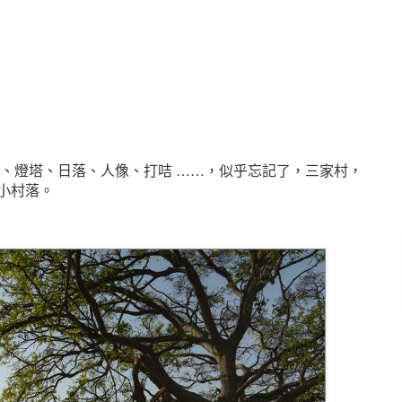
、燈塔、日落、人像、打咭 ……，似乎忘記了，三家村，
小村落。