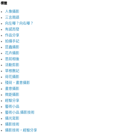
標籤
人像攝影
三言兩語
向左曝？向右曝？
有感而發
作品分享
拍攝手記
昆蟲攝影
花卉攝影
思前相後
活動剪影
草根散記
荷花攝影
殘荷，畫意攝影
畫意攝影
微距攝影
經驗分享
藝術小品
藝術小品.攝影技術
攝光寫影
攝影技術
攝影技術，經驗分享