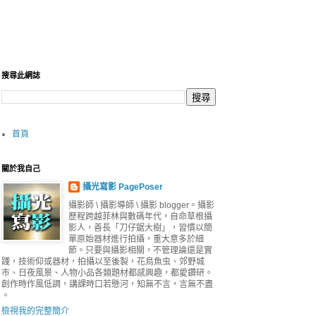
搜尋此網誌
首頁
關於我自己
攝光寫影 PagePoser
攝影師 \ 攝影導師 \ 攝影 blogger。攝影
歷程跨越菲林與數碼年代，自命草根攝
影人，善長「刀仔鋸大樹」，習慣以簡
單原始器材進行拍攝，重大意多於細
節。只要與攝影相關，不管理論還是實
踐，技術仰或器材，拍攝以至後製，花鳥魚虫、郊野城
市、日夜風景、人物小品各類題材都感興趣，都愛鑽研。
創作時作風低調，講課時口若懸河，知無不言，言無不盡
。
檢視我的完整簡介