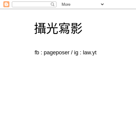
攝光寫影
fb : pageposer / ig : law.yt