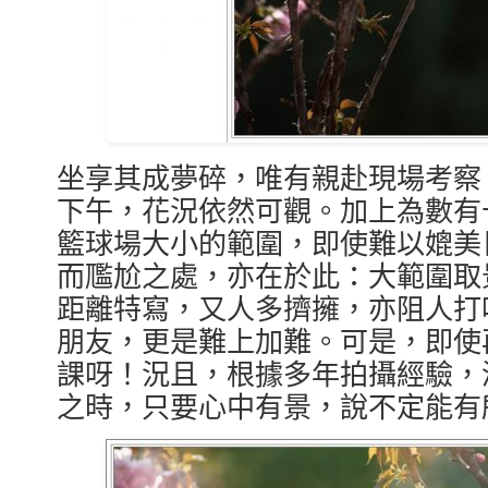
坐享其成夢碎，唯有親赴現場考察
下午，花況依然可觀。加上為數有
籃球場大小的範圍，即使難以媲美
而尶尬之處，亦在於此：大範圍取
距離特寫，又人多擠擁，亦阻人打
朋友，更是難上加難。可是，即使
課呀！況且，根據多年拍攝經驗，
之時，只要心中有景，說不定能有