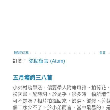
較新的文章
首頁
訂閱：
張貼留言 (Atom)
五月塘詩三八首
小弟材疏學淺，偏要學人附庸風雅。拍荷花
扮國畫，配詩詞。於是乎，很多時一幅所謂
可不是嗎？相片拍攝回來，篩選、編修、剪
個工序少不了。於小弟而言，當中最易的，是拍