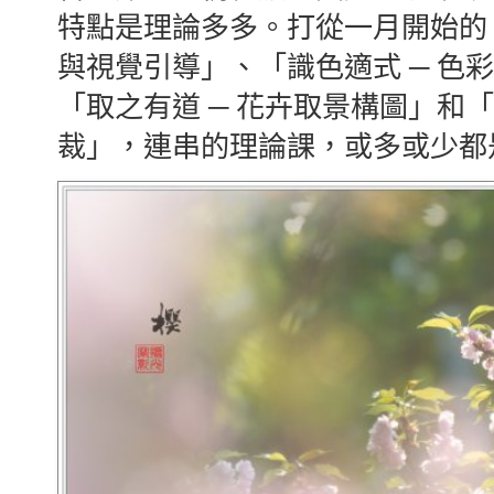
特點是理論多多。打從一月開始的
與視覺引導」、「識色適式 ─ 色
「取之有道 ─ 花卉取景構圖」和「
裁」，連串的理論課，或多或少都