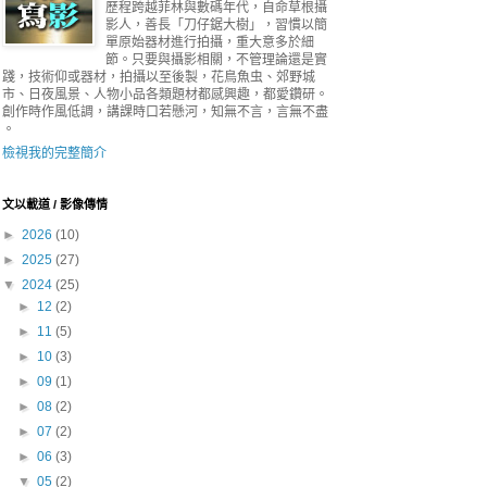
歷程跨越菲林與數碼年代，自命草根攝
影人，善長「刀仔鋸大樹」，習慣以簡
單原始器材進行拍攝，重大意多於細
節。只要與攝影相關，不管理論還是實
踐，技術仰或器材，拍攝以至後製，花鳥魚虫、郊野城
市、日夜風景、人物小品各類題材都感興趣，都愛鑽研。
創作時作風低調，講課時口若懸河，知無不言，言無不盡
。
檢視我的完整簡介
文以載道 / 影像傳情
►
2026
(10)
►
2025
(27)
▼
2024
(25)
►
12
(2)
►
11
(5)
►
10
(3)
►
09
(1)
►
08
(2)
►
07
(2)
►
06
(3)
▼
05
(2)