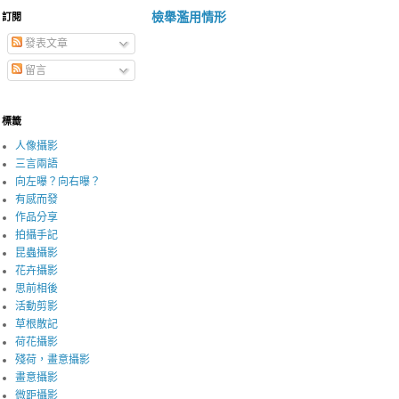
檢舉濫用情形
訂閱
發表文章
留言
標籤
人像攝影
三言兩語
向左曝？向右曝？
有感而發
作品分享
拍攝手記
昆蟲攝影
花卉攝影
思前相後
活動剪影
草根散記
荷花攝影
殘荷，畫意攝影
畫意攝影
微距攝影