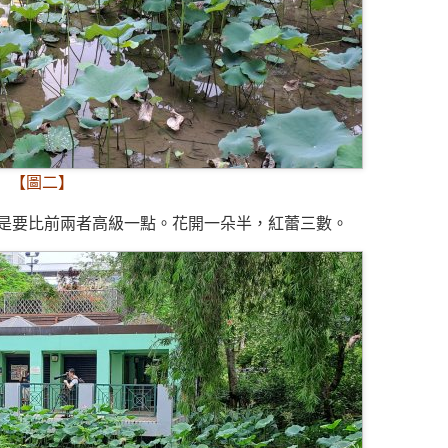
【圖二】
是要比前兩者高級一點。花開一朵半，紅蕾三數。