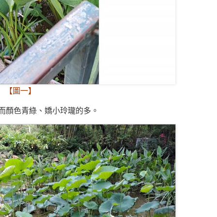
【圖一】
而顏色青綠、嬌小玲瓏的多。