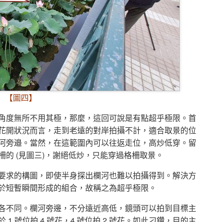
【圖四】
角度無所不用其極，那麼，這回可說是有點超乎極限。首
花開狀況而言，走到老遠的對岸拍攝不計，適合取景的位
河旁邉。當然，在這範圍內可以往返走位，高炒低穿。留
的 (見圖三)，謝絕低炒，只能穿過格柵取景。
要求的構圖，即使半身探出欄河也難以拍攝得到。解決方
於短暫瞬間形成的組合，故稱之為超乎極限。
各不同。欄河旁邊，不分遠近高低，鏡頭可以拍到目標主
 號位拍 4 號花，4 號位拍 2 號花。如此刁鑽，目的主