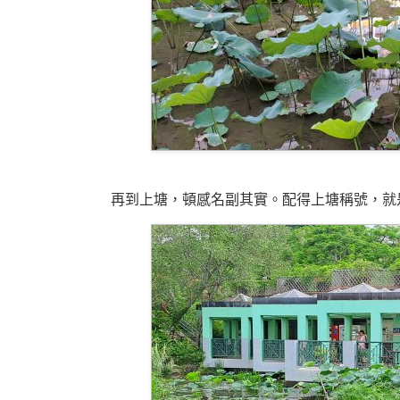
再到上塘，頓感名副其實。配得上塘稱號，就