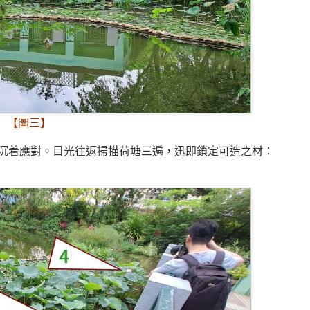
【圖三】
沉着應對。目光往返掃描荷塘三遍，迅即鎖定可造之材：