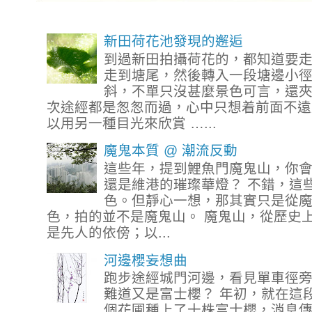
新田荷花池發現的邂逅
到過新田拍攝荷花的，都知道要
走到塘尾，然後轉入一段塘邊小
斜，不單只沒甚麼景色可言，還
次途經都是怱怱而過，心中只想着前面不遠
以用另一種目光來欣賞 …...
魔鬼本質 @ 潮流反動
這些年，提到鯉魚門魔鬼山，你
還是維港的璀璨華燈？ 不錯，這
色。但靜心一想，那其實只是從
色，拍的並不是魔鬼山。 魔鬼山，從歷史
是先人的依傍；以...
河邊櫻妄想曲
跑步途經城門河邊，看見單車徑
難道又是富士櫻？ 年初，就在這
個花圃種上了十株富士櫻，消息