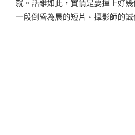
就。話雖如此，實情是要揮上好幾
一段倒昏為晨的短片。攝影師的誠