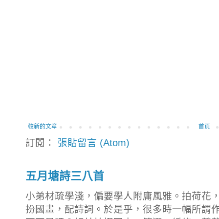
較新的文章
首頁
訂閱：
張貼留言 (Atom)
五月塘詩三八首
小弟材疏學淺，偏要學人附庸風雅。拍荷花
扮國畫，配詩詞。於是乎，很多時一幅所謂