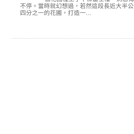
不停。當時就幻想過，若然這段長近大半公
四分之一的花圃，打造一...