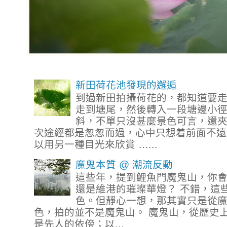
新田荷花池發現的邂逅
到過新田拍攝荷花的，都知道要
走到塘尾，然後轉入一段塘邊小
斜，不單只沒甚麼景色可言，還
次途經都是怱怱而過，心中只想着前面不遠
以用另一種目光來欣賞 …...
魔鬼本質 @ 潮流反動
這些年，提到鯉魚門魔鬼山，你
還是維港的璀璨華燈？ 不錯，這
色。但靜心一想，那其實只是從
色，拍的並不是魔鬼山。 魔鬼山，從歷史
是先人的依傍；以...