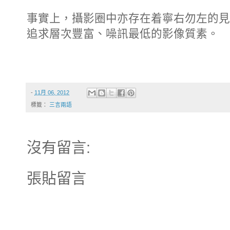
事實上，攝影圈中亦存在着寧右勿左的見
追求層次豐富、噪訊最低的影像質素。
-
11月 06, 2012
標籤：
三言兩語
沒有留言:
張貼留言