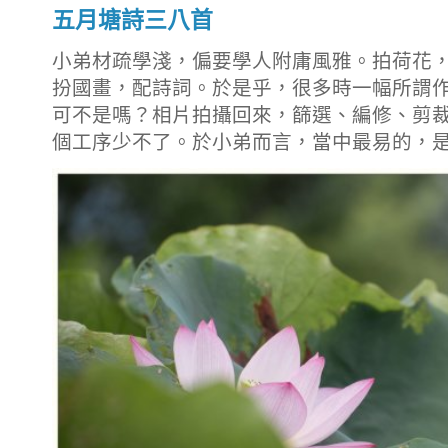
五月塘詩三八首
小弟材疏學淺，偏要學人附庸風雅。拍荷花
扮國畫，配詩詞。於是乎，很多時一幅所謂
可不是嗎？相片拍攝回來，篩選、編修、剪
個工序少不了。於小弟而言，當中最易的，是拍